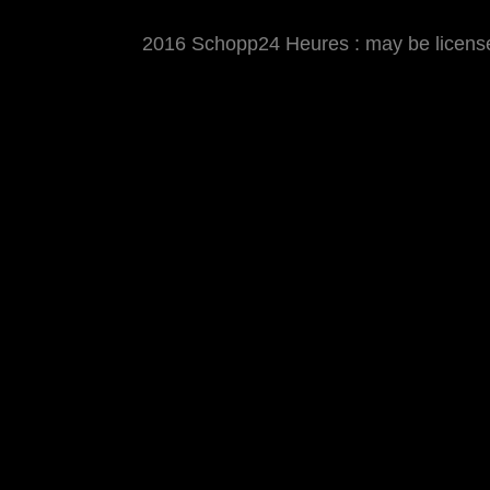
2016 Schopp24 Heures : may be licens
MATTHIAS WJST
Showcase
Events
Blog
About
Imp
2016 Schopp24 Heures
Cool wars, wie immer Klapp und Klamauk ;-)
keinen Fall verpassen: den 
Cycloholic Blog