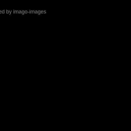
ed by imago-images
ressum
 Rennbericht auf 
world-klapp.de
 (inkl 
Presseecho
). Auf 
.