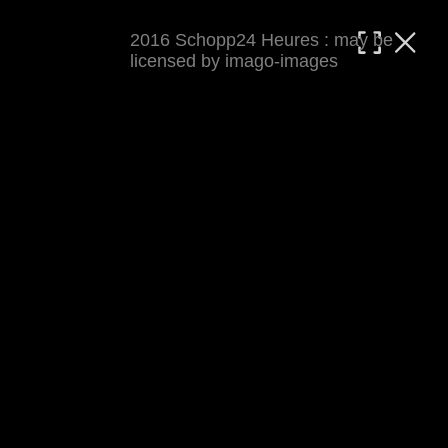
2016 Schopp24 Heures : may be
MATTHIAS WJST
licensed by imago-images
Showcase
Events
Blog
About
Impressum
2016 Schopp24 Heures
Cool wars, wie immer Klapp und Klamauk ;-) 
Rennbericht auf 
world-klapp.de
 (inkl 
Presseecho
). Auf keinen Fall verpassen: den 
Cycloholic Blog
.