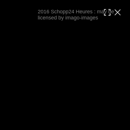
2016 Schopp24 Heures : may be
MATTHIAS WJST
licensed by imago-images
Showcase
Events
Blog
About
Impressum
2016 Schopp24 Heures
Cool wars, wie immer Klapp und Klamauk ;-) 
Rennbericht auf 
world-klapp.de
 (inkl 
Presseecho
). Auf keinen Fall verpassen: den 
Cycloholic Blog
.