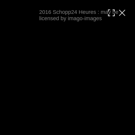
2016 Schopp24 Heures : may be
MATTHIAS WJST
licensed by imago-images
Showcase
Events
Blog
About
Impressum
2016 Schopp24 Heures
Cool wars, wie immer Klapp und Klamauk ;-) 
Rennbericht auf 
world-klapp.de
 (inkl 
Presseecho
). Auf keinen Fall verpassen: den 
Cycloholic Blog
.