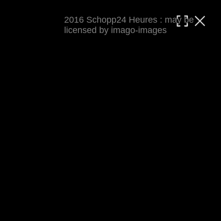
2016 Schopp24 Heures : may be
MATTHIAS WJST
licensed by imago-images
Showcase
Events
Blog
About
Impressum
2016 Schopp24 Heures
Cool wars, wie immer Klapp und Klamauk ;-) 
Rennbericht auf 
world-klapp.de
 (inkl 
Presseecho
). Auf keinen Fall verpassen: den 
Cycloholic Blog
.