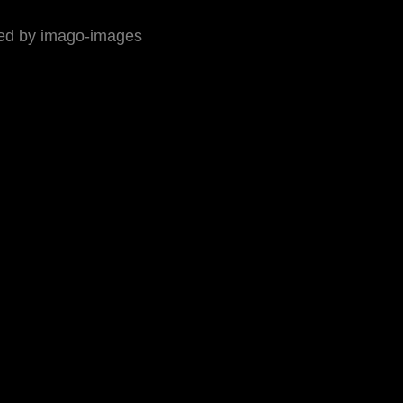
ed by imago-images
ressum
 Rennbericht auf 
world-klapp.de
 (inkl 
Presseecho
). Auf 
.