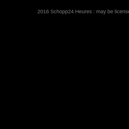
2016 Schopp24 Heures : may be licens
MATTHIAS WJST
Showcase
Events
Blog
About
Imp
2016 Schopp24 Heures
Cool wars, wie immer Klapp und Klamauk ;-)
keinen Fall verpassen: den 
Cycloholic Blog