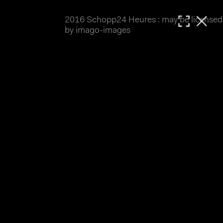
2016 Schopp24 Heures : may be licensed
MATTHIAS WJST
by imago-images
Showcase
Events
Blog
About
Impressum
2016 Schopp24 Heures
Cool wars, wie immer Klapp und Klamauk ;-) 
Rennbericht auf 
world-klapp.de
 (inkl 
Presseecho
). Auf keinen Fall verpassen: den 
Cycloholic Blog
.