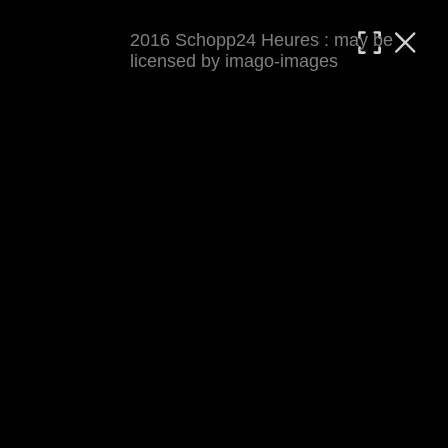
2016 Schopp24 Heures : may be
MATTHIAS WJST
licensed by imago-images
Showcase
Events
Blog
About
Impressum
2016 Schopp24 Heures
Cool wars, wie immer Klapp und Klamauk ;-) 
Rennbericht auf 
world-klapp.de
 (inkl 
Presseecho
). Auf keinen Fall verpassen: den 
Cycloholic Blog
.