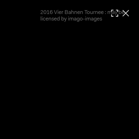
2016 Vier Bahnen Tournee : may be
MATTHIAS WJST
licensed by imago-images
Showcase
Events
Blog
About
Impressum
2016 Vier Bahnen Tournee
Die 4 Bahnen Tournee 2016 war etwas vom Pech 
verfolgt. Der erste Termin in Singen muss 
leider schon am Vortrag wegen Regen abgesagt 
werden. Öschelbronn mit der überdachten 
Holzbahn konnte wie geplant ausrichten, in 
Oberhausen herrschte strahlender Sonnenschein, 
während am Pfingstmontag in Dudenhofen dann 
wieder Wettbewerbe dem Wetter zum Opfer fielen. 
Hier also vorwiegend Bilder vom 
Einzelzeitfahren 200 Meter der Frauen in 
Öschelbronn sowie vom Keirin in Oberhausen.