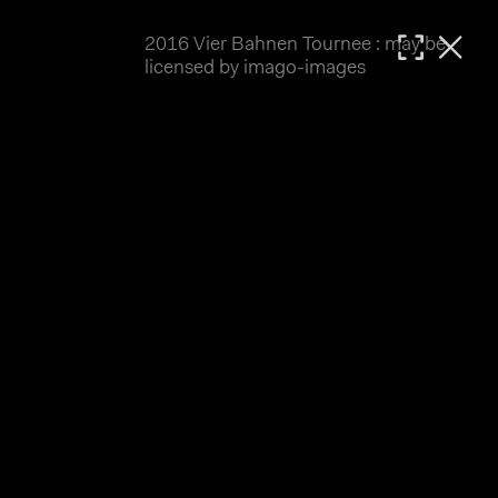
2016 Vier Bahnen Tournee : may be
MATTHIAS WJST
licensed by imago-images
Showcase
Events
Blog
About
Impressum
2016 Vier Bahnen Tournee
Die 4 Bahnen Tournee 2016 war etwas vom Pech 
verfolgt. Der erste Termin in Singen muss 
leider schon am Vortrag wegen Regen abgesagt 
werden. Öschelbronn mit der überdachten 
Holzbahn konnte wie geplant ausrichten, in 
Oberhausen herrschte strahlender Sonnenschein, 
während am Pfingstmontag in Dudenhofen dann 
wieder Wettbewerbe dem Wetter zum Opfer fielen. 
Hier also vorwiegend Bilder vom 
Einzelzeitfahren 200 Meter der Frauen in 
Öschelbronn sowie vom Keirin in Oberhausen.