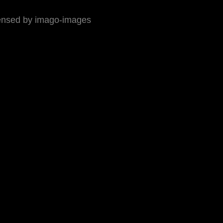
censed by imago-images
ressum
ch verfolgt. Der erste Termin in Singen muss leider schon
chelbronn mit der überdachten Holzbahn konnte wie geplant
ender Sonnenschein, während am Pfingstmontag in Dudenhofe
r fielen. Hier also vorwiegend Bilder vom 
schelbronn sowie vom Keirin in Oberhausen.