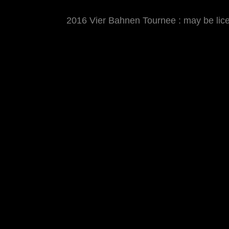
2016 Vier Bahnen Tournee : may be li
MATTHIAS WJST
Showcase
Events
Blog
About
Imp
2016 Vier Bahnen Tournee
Die 4 Bahnen Tournee 2016 war etwas vom Pe
am Vortrag wegen Regen abgesagt werden. Ös
ausrichten, in Oberhausen herrschte strahl
dann wieder Wettbewerbe dem Wetter zum Opfe
Einzelzeitfahren 200 Meter der Frauen in Ö