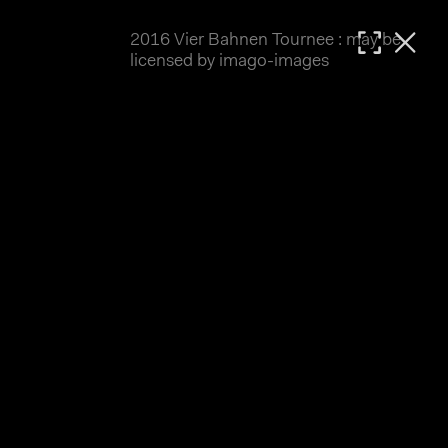
2016 Vier Bahnen Tournee : may be
MATTHIAS WJST
licensed by imago-images
Showcase
Events
Blog
About
Impressum
2016 Vier Bahnen Tournee
Die 4 Bahnen Tournee 2016 war etwas vom Pech 
verfolgt. Der erste Termin in Singen muss 
leider schon am Vortrag wegen Regen abgesagt 
werden. Öschelbronn mit der überdachten 
Holzbahn konnte wie geplant ausrichten, in 
Oberhausen herrschte strahlender Sonnenschein, 
während am Pfingstmontag in Dudenhofen dann 
wieder Wettbewerbe dem Wetter zum Opfer fielen. 
Hier also vorwiegend Bilder vom 
Einzelzeitfahren 200 Meter der Frauen in 
Öschelbronn sowie vom Keirin in Oberhausen.