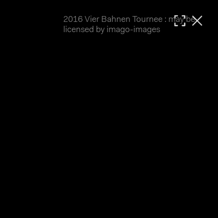
2016 Vier Bahnen Tournee : may be
MATTHIAS WJST
licensed by imago-images
Showcase
Events
Blog
About
Impressum
2016 Vier Bahnen Tournee
Die 4 Bahnen Tournee 2016 war etwas vom Pech 
verfolgt. Der erste Termin in Singen muss 
leider schon am Vortrag wegen Regen abgesagt 
werden. Öschelbronn mit der überdachten 
Holzbahn konnte wie geplant ausrichten, in 
Oberhausen herrschte strahlender Sonnenschein, 
während am Pfingstmontag in Dudenhofen dann 
wieder Wettbewerbe dem Wetter zum Opfer fielen. 
Hier also vorwiegend Bilder vom 
Einzelzeitfahren 200 Meter der Frauen in 
Öschelbronn sowie vom Keirin in Oberhausen.