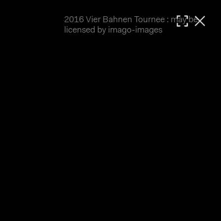
2016 Vier Bahnen Tournee : may be
MATTHIAS WJST
licensed by imago-images
Showcase
Events
Blog
About
Impressum
2016 Vier Bahnen Tournee
Die 4 Bahnen Tournee 2016 war etwas vom Pech 
verfolgt. Der erste Termin in Singen muss 
leider schon am Vortrag wegen Regen abgesagt 
werden. Öschelbronn mit der überdachten 
Holzbahn konnte wie geplant ausrichten, in 
Oberhausen herrschte strahlender Sonnenschein, 
während am Pfingstmontag in Dudenhofen dann 
wieder Wettbewerbe dem Wetter zum Opfer fielen. 
Hier also vorwiegend Bilder vom 
Einzelzeitfahren 200 Meter der Frauen in 
Öschelbronn sowie vom Keirin in Oberhausen.