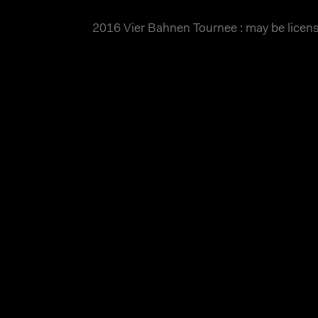
2016 Vier Bahnen Tournee : may be lice
MATTHIAS WJST
Showcase
Events
Blog
About
Impr
2016 Vier Bahnen Tournee
Die 4 Bahnen Tournee 2016 war etwas vom Pe
am Vortrag wegen Regen abgesagt werden. Ös
ausrichten, in Oberhausen herrschte strahl
dann wieder Wettbewerbe dem Wetter zum Opfe
Einzelzeitfahren 200 Meter der Frauen in Ö