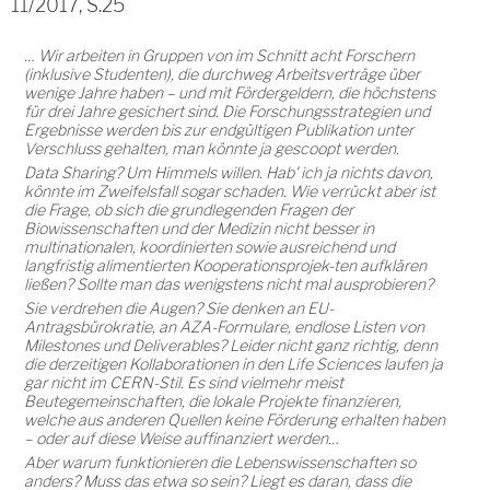
11/2017, S.25
… Wir arbeiten in Gruppen von im Schnitt acht Forschern
(inklusive Studenten), die durchweg Arbeitsverträge über
wenige Jahre haben – und mit Fördergeldern, die höchstens
für drei Jahre gesichert sind. Die Forschungsstrategien und
Ergebnisse werden bis zur endgültigen Publikation unter
Verschluss gehalten, man könnte ja gescoopt werden.
Data Sharing? Um Himmels willen. Hab' ich ja nichts davon,
könnte im Zweifelsfall sogar schaden. Wie verrückt aber ist
die Frage, ob sich die grundlegenden Fragen der
Biowissenschaften und der Medizin nicht besser in
multinationalen, koordinierten sowie ausreichend und
langfristig alimentierten Kooperationsprojek-ten aufklären
ließen? Sollte man das wenigstens nicht mal ausprobieren?
Sie verdrehen die Augen? Sie denken an EU-
Antragsbürokratie, an AZA-Formulare, endlose Listen von
Milestones und Deliverables? Leider nicht ganz richtig, denn
die derzeitigen Kollaborationen in den Life Sciences laufen ja
gar nicht im CERN-Stil. Es sind vielmehr meist
Beutegemeinschaften, die lokale Projekte finanzieren,
welche aus anderen Quellen keine Förderung erhalten haben
– oder auf diese Weise auffinanziert werden…
Aber warum funktionieren die Lebenswissenschaften so
anders? Muss das etwa so sein? Liegt es daran, dass die