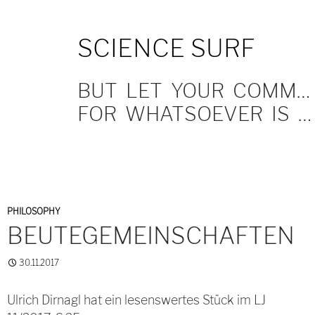
SKIP
SCIENCE SURF
TO
CONTENT
BUT LET YOUR COMMUNICATION BE YEA, YEA; NAY, NAY.
FOR WHATSOEVER IS MORE THAN THESE COMETH OF EVIL.
PHILOSOPHY
BEUTEGEMEINSCHAFTEN
30.11.2017
Ulrich Dirnagl hat ein lesenswertes Stück im LJ