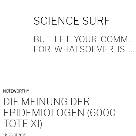
SKIP
SCIENCE SURF
TO
CONTENT
BUT LET YOUR COMMUNICATION BE YEA, YEA; NAY, NAY.
FOR WHATSOEVER IS MORE THAN THESE COMETH OF EVIL.
NOTEWORTHY
DIE MEINUNG DER
EPIDEMIOLOGEN (6000
TOTE XI)
26.01.2019