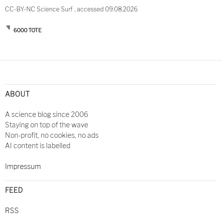
CC-BY-NC Science Surf , accessed 09.08.2026
6000 TOTE
Post
navigation
ABOUT
A science blog since 2006
Staying on top of the wave
Non-profit, no cookies, no ads
AI content is labelled
Impressum
FEED
RSS