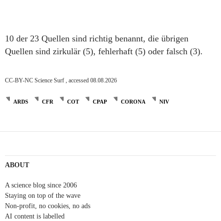
10 der 23 Quellen sind richtig benannt, die übrigen
Quellen sind zirkulär (5), fehlerhaft (5) oder falsch (3).
CC-BY-NC Science Surf , accessed 08.08.2026
ARDS
CFR
COT
CPAP
CORONA
NIV
Post
navigation
ABOUT
A science blog since 2006
Staying on top of the wave
Non-profit, no cookies, no ads
AI content is labelled