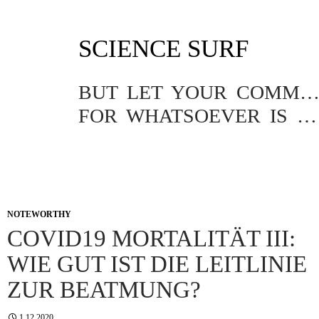
SKIP
SCIENCE SURF
TO
CONTENT
BUT LET YOUR COMMUNICATION BE YEA, YEA; NAY, NA
FOR WHATSOEVER IS MORE THAN THESE COMETH OF EVIL.
NOTEWORTHY
COVID19 MORTALITÄT III:
WIE GUT IST DIE LEITLINIE
ZUR BEATMUNG?
1.12.2020