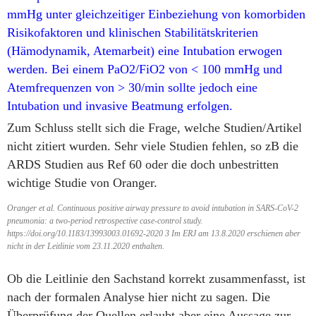
mmHg unter gleichzeitiger Einbeziehung von komorbiden
Risikofaktoren und klinischen Stabilitätskriterien
(Hämodynamik, Atemarbeit) eine Intubation erwogen
werden. Bei einem PaO2/FiO2 von < 100 mmHg und
Atemfrequenzen von > 30/min sollte jedoch eine
Intubation und invasive Beatmung erfolgen.
Zum Schluss stellt sich die Frage, welche Studien/Artikel
nicht zitiert wurden. Sehr viele Studien fehlen, so zB die
ARDS Studien aus Ref 60 oder die doch unbestritten
wichtige Studie von Oranger.
Oranger et al. Continuous positive airway pressure to avoid intubation in SARS-CoV-2
pneumonia: a two-period retrospective case-control study.
https://doi.org/10.1183/13993003.01692-2020 3 Im ERJ am 13.8.2020 erschienen aber
nicht in der Leitlinie vom 23.11.2020 enthalten.
Ob die Leitlinie den Sachstand korrekt zusammenfasst, ist
nach der formalen Analyse hier nicht zu sagen. Die
Überprüfung der Quellen erlaubt aber eine Aussage zur