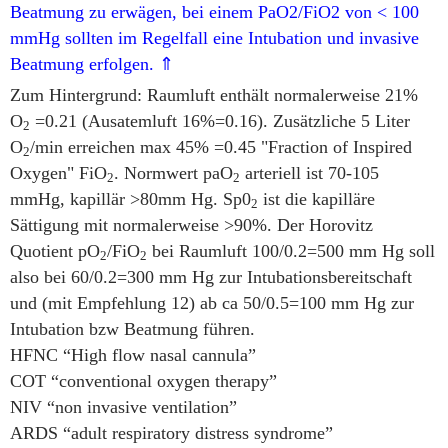
Beatmung zu erwägen, bei einem PaO2/FiO2 von < 100
mmHg sollten im Regelfall eine Intubation und invasive
Beatmung erfolgen. ⇑
Zum Hintergrund: Raumluft enthält normalerweise 21%
O
=0.21 (Ausatemluft 16%=0.16). Zusätzliche 5 Liter
2
O
/min erreichen max 45% =0.45 "Fraction of Inspired
2
Oxygen" FiO
. Normwert paO
arteriell ist 70-105
2
2
mmHg, kapillär >80mm Hg. Sp0
ist die kapilläre
2
Sättigung mit normalerweise >90%. Der Horovitz
Quotient pO
/FiO
bei Raumluft 100/0.2=500 mm Hg soll
2
2
also bei 60/0.2=300 mm Hg zur Intubationsbereitschaft
und (mit Empfehlung 12) ab ca 50/0.5=100 mm Hg zur
Intubation bzw Beatmung führen.
HFNC “High flow nasal cannula”
COT “conventional oxygen therapy”
NIV “non invasive ventilation”
ARDS “adult respiratory distress syndrome”