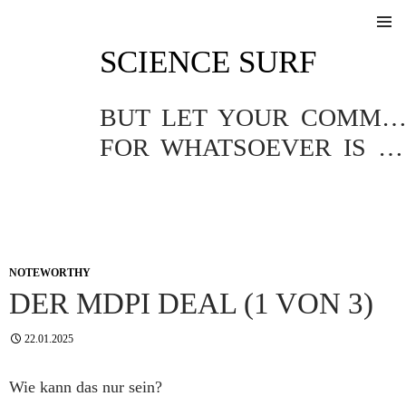
SKIP
SCIENCE SURF
TO
Pri
CONTENT
Me
BUT LET YOUR COMMUNICATION BE YEA, YEA; NAY, NA
FOR WHATSOEVER IS MORE THAN THESE COMETH OF EVIL.
NOTEWORTHY
DER MDPI DEAL (1 VON 3)
22.01.2025
Wie kann das nur sein?