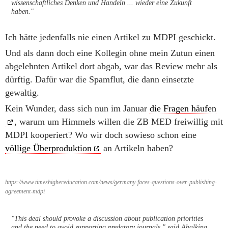
wissenschaftliches Denken und Handeln ... wieder eine Zukunft
haben."
Ich hätte jedenfalls nie einen Artikel zu MDPI geschickt.
Und als dann doch eine Kollegin ohne mein Zutun einen
abgelehnten Artikel dort abgab, war das Review mehr als
dürftig. Dafür war die Spamflut, die dann einsetzte
gewaltig.
Kein Wunder, dass sich nun im Januar
die Fragen häufen
, warum um Himmels willen die ZB MED freiwillig mit
MDPI kooperiert? Wo wir doch sowieso schon eine
völlige Überproduktion
an Artikeln haben?
https://www.timeshighereducation.com/news/germany-faces-questions-over-publishing-
agreement-mdpi
"This deal should provoke a discussion about publication priorities
and the need to avoid supporting predatory journals," said Abalkina,