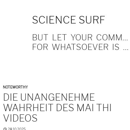
SKIP
SCIENCE SURF
TO
CONTENT
BUT LET YOUR COMMUNICATION BE YEA, YEA; NAY, NAY.
FOR WHATSOEVER IS MORE THAN THESE COMETH OF EVIL.
NOTEWORTHY
DIE UNANGENEHME
WAHRHEIT DES MAI THI
VIDEOS
28.10.2025