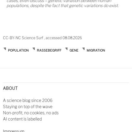
cases, even discuss – genetic variation between human
populations, despite the fact that genetic variations do exist.
CC-BY-NC Science Surf , accessed 08.08.2026
POPULATION
RASSEBEGRIFF
GENE
MIGRATION
Post
navigation
ABOUT
A science blog since 2006
Staying on top of the wave
Non-profit, no cookies, no ads
AI content is labelled
Impressum