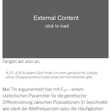
Fangen wir also an.
4:23- 4:31 In jedem Dorf finde ich mehr genetische Vielfalt,
als es Gruppenunterschiede zwischen Kontinenten gibt.
Mai Thi argumentiert hier mit F
– einem
ST
statistischen Parameter für die genetische
Differenzierung zwischen Populationen. Er beschreibt,
wie stark die Allelfrequenzen (also die Häufigkeiten