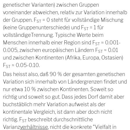
genetischer Varianten) zwischen Gruppen
voneinander abweichen, relativ zur Variation innerhalb
der Gruppen. F
= 0 steht für vollständige Mischung
ST
(keine Gruppenunterschiede) und F
= 1 für
ST
vollständigeTrennung. Typische Werte beim
Menschen innerhalb einer Region sind F
≈ 0.001-
ST
0.005, zwischen europäischen Ländern F
≈ 0.01
ST
und zwischen Kontinenten (Afrika, Europa, Ostasien)
F
≈ 0.05-0.10.
ST
Das heisst also, daß 90 % der gesamten genetischen
Variation sich innerhalb von Ländergrenzen findet und
nur etwa 10 % zwischen Kontinenten. Soweit so
richtig und soweit so gut. Dass jedes Dorf damit aber
buchstäblich mehr Variation aufweist als der
kontinentale Vergleich, ist dann aber doch nicht
richtig. F
beschreibt durchschnittliche
ST
Varianz
verhältnisse
, nicht die konkrete "Vielfalt in