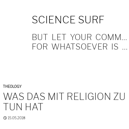
SKIP
SCIENCE SURF
TO
CONTENT
BUT LET YOUR COMMUNICATION BE YEA, YEA; NAY, NAY.
FOR WHATSOEVER IS MORE THAN THESE COMETH OF EVIL.
THEOLOGY
WAS DAS MIT RELIGION ZU
TUN HAT
15.05.2018