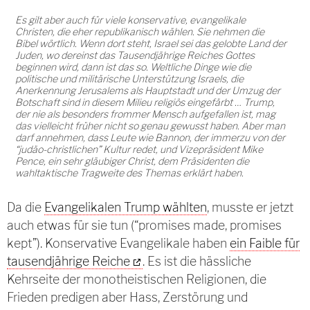
Es gilt aber auch für viele konservative, evangelikale
Christen, die eher republikanisch wählen. Sie nehmen die
Bibel wörtlich. Wenn dort steht, Israel sei das gelobte Land der
Juden, wo dereinst das Tausendjährige Reiches Gottes
beginnen wird, dann ist das so. Weltliche Dinge wie die
politische und militärische Unterstützung Israels, die
Anerkennung Jerusalems als Hauptstadt und der Umzug der
Botschaft sind in diesem Milieu religiös eingefärbt … Trump,
der nie als besonders frommer Mensch aufgefallen ist, mag
das vielleicht früher nicht so genau gewusst haben. Aber man
darf annehmen, dass Leute wie Bannon, der immerzu von der
“judäo-christlichen” Kultur redet, und Vizepräsident Mike
Pence, ein sehr gläubiger Christ, dem Präsidenten die
wahltaktische Tragweite des Themas erklärt haben.
Da die
Evangelikalen Trump wählten
, musste er jetzt
auch etwas für sie tun (“promises made, promises
kept”). Konservative Evangelikale haben
ein Faible für
tausendjährige Reiche
. Es ist die hässliche
Kehrseite der monotheistischen Religionen, die
Frieden predigen aber Hass, Zerstörung und