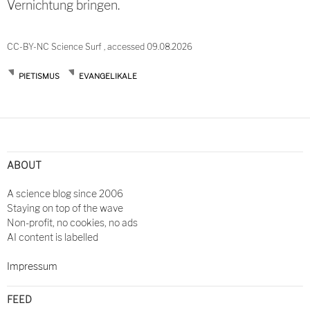
Vernichtung bringen.
CC-BY-NC Science Surf , accessed 09.08.2026
PIETISMUS
EVANGELIKALE
Post
navigation
ABOUT
A science blog since 2006
Staying on top of the wave
Non-profit, no cookies, no ads
AI content is labelled
Impressum
FEED