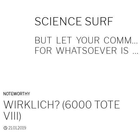
SKIP
SCIENCE SURF
TO
CONTENT
BUT LET YOUR COMMUNICATION BE YEA, YEA; NAY, NAY.
FOR WHATSOEVER IS MORE THAN THESE COMETH OF EVIL.
NOTEWORTHY
WIRKLICH? (6000 TOTE
VIII)
21.01.2019