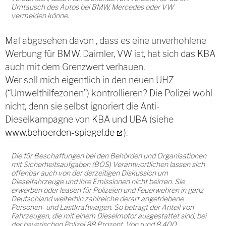
Umtausch des Autos bei BMW, Mercedes oder VW
vermeiden könne.
Mal abgesehen davon , dass es eine unverhohlene
Werbung für BMW, Daimler, VW ist, hat sich das KBA
auch mit dem Grenzwert verhauen.
Wer soll mich eigentlich in den neuen UHZ
(“Umwelthilfezonen”) kontrollieren? Die Polizei wohl
nicht, denn sie selbst ignoriert die Anti-
Dieselkampagne von KBA und UBA (siehe
www.behoerden-spiegel.de
).
Die für Beschaffungen bei den Behörden und Organisationen
mit Sicherheitsaufgaben (BOS) Verantwortlichen lassen sich
offenbar auch von der derzeitigen Diskussion um
Dieselfahrzeuge und ihre Emissionen nicht beirren. Sie
erwerben oder leasen für Polizeien und Feuerwehren in ganz
Deutschland weiterhin zahlreiche derart angetriebene
Personen- und Lastkraftwagen. So beträgt der Anteil von
Fahrzeugen, die mit einem Dieselmotor ausgestattet sind, bei
der bayerischen Polizei 88 Prozent. Von rund 8.400