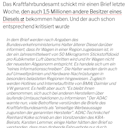
Das Kraftfahrbundesamt schickt mir einen Brief letzte
Woche,
den auch 1,5 Millionen andere Besitzer eines
Diesels
bekommen haben. Und der auch schon
entsprechend kritisiert wurde
In dem Brief werden nach Angaben des
Bundesverkehrsministeriums Halter älterer Diesel darüber
informiert, dass ihr Wagen in einer Region zugelassen ist, in
der ein Jahresmittelwert von 50 Mikrogramm Stickstoffdioxid
pro Kubikmeter Luft überschritten wird und ihr Wagen nicht
der neuesten Abgasnorm entspricht. Es handele sich um ein
“reines Informationsschreiben”. Die Halter werden darin auch
auf Umweltprämien und Hardware-Nachrüstungen in
besonders belasteten Regionen hingewiesen. Zugleich
werden Hotlines und Internetauftritte von BMW, Daimler und
VW genannt. Es heißt aber auch: “Es bleibt ihnen
unbenommen, sich auch bei anderen Herstellern über
laufende Umtauschaktionen zu informieren.” Der ADAC
warnte nun, viele Betroffene verstünden die Briefe des
Kraftfahrtbundesamts als “einseitige Werbeaussage
zugunsten der genannten Hersteller”. ADAC-Technikchef
Reinhard Kolke schrieb an den Vorsitzenden des KBA-
Beirats, Karsten Lemmer, einige Halter hätten den Brief so
verstanden, dass man drohende Fahrverbote nur durch