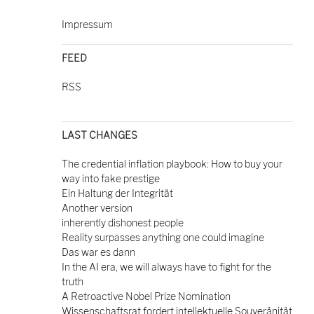
Impressum
FEED
RSS
LAST CHANGES
The credential inflation playbook: How to buy your
way into fake prestige
Ein Haltung der Integrität
Another version
inherently dishonest people
Reality surpasses anything one could imagine
Das war es dann
In the AI era, we will always have to fight for the
truth
A Retroactive Nobel Prize Nomination
Wissenschaftsrat fordert intellektuelle Souveränität