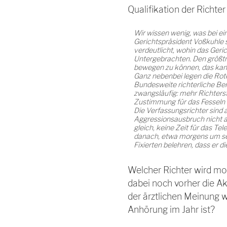
Qualifikation der Richter
Wir wissen wenig, was bei ein
Gerichtspräsident Voßkuhle 
verdeutlicht, wohin das Gerich
Untergebrachten. Den größtmö
bewegen zu können, das kann 
Ganz nebenbei legen die Rote
Bundesweite richterliche Ber
zwangsläufig: mehr Richterste
Zustimmung für das Fesseln e
Die Verfassungsrichter sind a
Aggressionsausbruch nicht an 
gleich, keine Zeit für das Te
danach, etwa morgens um sec
Fixierten belehren, dass er d
Welcher Richter wird mor
dabei noch vorher die A
der ärztlichen Meinung 
Anhörung im Jahr ist?