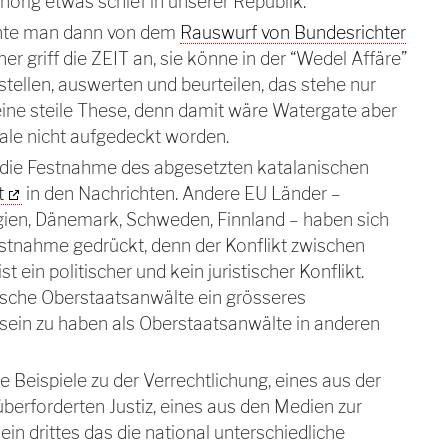
ehörig etwas schief in unserer Republik.
nnte man dann von dem
Rauswurf von Bundesrichter
her griff die ZEIT an, sie könne in der “Wedel Affäre”
stellen, auswerten und beurteilen, das stehe nur
 eine steile These, denn damit wäre Watergate aber
ale nicht aufgedeckt worden.
die Festnahme des abgesetzten katalanischen
t
in den Nachrichten. Andere EU Länder –
lgien, Dänemark, Schweden, Finnland – haben sich
stnahme gedrückt, denn der Konflikt zwischen
t ein politischer und kein juristischer Konflikt.
tsche Oberstaatsanwälte ein grösseres
ein zu haben als Oberstaatsanwälte in anderen
e Beispiele zu der Verrechtlichung, eines aus der
 überforderten Justiz, eines aus den Medien zur
in drittes das die national unterschiedliche