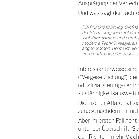
Ausprägung der Verrechtl
Und was sagt der Fachte
Die Bürokratisierung des Sta
der Staatsaufgaben auf dem 
Wohlfahrtsstaats und durch 
moderne Technik reagieren, 
angenommen. Heute ist die 
Verrechtlichung der Gesellsch
Interessanterweise sind 
(“Vergesetzlichung”), de
(»Justizialisierung«) e
Zuständigkeitsausweitu
Die Fischer Affäre hat si
zurück, nachdem ihn nich
Aber im ersten Fall geht 
unter der Überschrift “
Se
den Richtern mehr Macht 