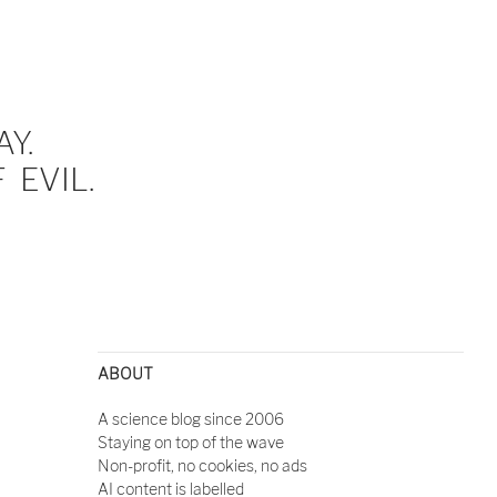
Y.
EVIL.
ABOUT
A science blog since 2006
Staying on top of the wave
Non-profit, no cookies, no ads
AI content is labelled