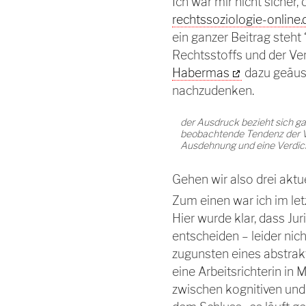
Ich war mir nicht sicher
rechtssoziologie-online.
ein ganzer Beitrag steh
Rechtsstoffs und der Ver
Habermas
dazu geäuss
nachzudenken.
der Ausdruck bezieht sich ga
beobachtende Tendenz der V
Ausdehnung und eine Verdic
Gehen wir also drei aktu
Zum einen war ich im le
Hier wurde klar, dass J
entscheiden – leider ni
zugunsten eines abstrak
eine Arbeitsrichterin in
zwischen kognitiven und