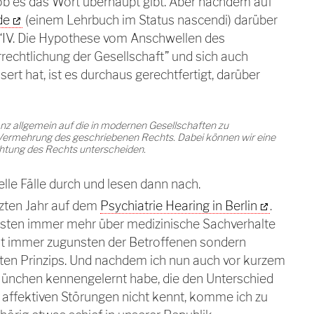
, ob es das Wort überhaupt gibt. Aber nachdem auf
de
(einem Lehrbuch im Status nascendi) darüber
t “IV. Die Hypothese vom Anschwellen des
rechtlichung der Gesellschaft” und sich auch
ert hat, ist es durchaus gerechtfertigt, darüber
nz allgemein auf die in modernen Gesellschaften zu
ermehrung des geschriebenen Rechts. Dabei können wir eine
htung des Rechts unterscheiden.
elle Fälle durch und lesen dann nach.
tzten Jahr auf dem
Psychiatrie Hearing in Berlin
.
uristen immer mehr über medizinische Sachverhalte
cht immer zugunsten der Betroffenen sondern
ten Prinzips. Und nachdem ich nun auch vor kurzem
 München kennengelernt habe, die den Unterschied
 affektiven Störungen nicht kennt, komme ich zu