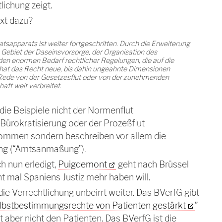
ichung zeigt.
xt dazu?
atsapparats ist weiter fortgeschritten. Durch die Erweiterung
Gebiet der Daseinsvorsorge, der Organisation des
den enormen Bedarf rechtlicher Regelungen, die auf die
hat das Recht neue, bis dahin ungeahnte Dimensionen
Rede von der Gesetzesflut oder von der zunehmenden
aft weit verbreitet.
die Beispiele nicht der Normenflut
r Bürokratisierung oder der Prozeßflut
ntnommen sondern beschreiben vor allem die
ng (“Amtsanmaßung”).
ch nun erledigt,
Puigdemont
geht nach Brüssel
t mal Spaniens Justiz mehr haben will.
die Verrechtlichung unbeirrt weiter. Das BVerfG gibt
lbstbestimmungsrechte von Patienten gestärkt
”
aber nicht den Patienten. Das BVerfG ist die