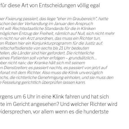
 für diese Art von Entscheidungen völlig egal
er Fixierung passiert, das liege “eher im Graubereich”, hatte
schon bei der Verhandlung im Januar den Anspruch
t will: Rechtsstaatliche Standards für die in Kliniken
glichen Entzug der Freiheit, nämlich auf Null, sich nicht mehr
nicht nur ein Arzt anordnen, das muss ein Richter tun.
n Roben hier ein Konjunkturprogramm für die Justiz auf.
eitschaftsdienste von sechs bis 21 Uhr bedeuten
llen, die Länder sind hier gefordert. Die richterliche
ines Patienten soll vorher erfolgen – grundsätzlich….
ber nicht naiv; der Kranke hält sich mit seinem
Dienstzeiten; es passiert nachts, es passiert von jetzt auf
lefonat mit dem Richter. Also muss die Klinik unverzüglich
hs, die richterliche Genehmigung einholen, und sie muss den
ie Fesselung gerichtlich überprüfen lassen kann.
gens um 6 Uhr in eine Klink fahren und hat sich
kte im Gericht angesehen? Und welcher Richter wird
widersprechen, vor allem wenn es die hundertste