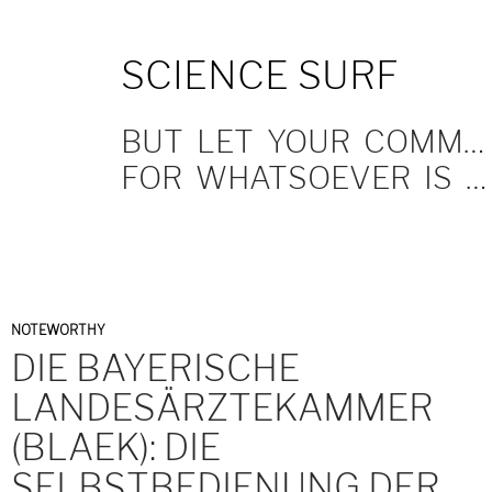
SKIP
SCIENCE SURF
TO
CONTENT
BUT LET YOUR COMMUNICATION BE YEA, YEA; NAY, NAY.
FOR WHATSOEVER IS MORE THAN THESE COMETH OF EVIL.
NOTEWORTHY
DIE BAYERISCHE
LANDESÄRZTEKAMMER
(BLAEK): DIE
SELBSTBEDIENUNG DER