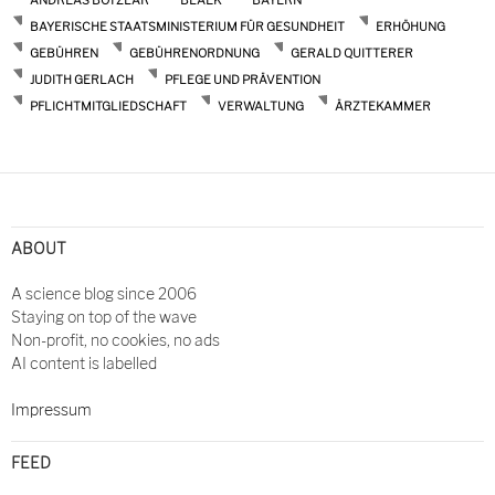
BAYE­RISCHE STAATS­MI­NIS­TERIUM FÜR GESUNDHEIT
ERHÖHUNG
GEBÜHREN
GEBÜHRENORDNUNG
GERALD QUITTERER
JUDITH GERLACH
PFLEGE UND PRÄVENTION
PFLICHTMITGLIEDSCHAFT
VERWALTUNG
ÄRZTEKAMMER
Post
navigation
ABOUT
A science blog since 2006
Staying on top of the wave
Non-profit, no cookies, no ads
AI content is labelled
Impressum
FEED