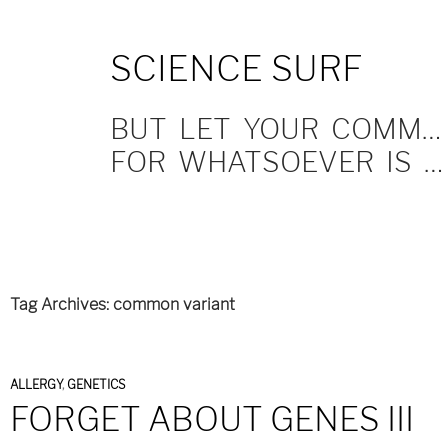
SKIP
SCIENCE SURF
TO
CONTENT
BUT LET YOUR COMMUNICATION BE YEA, YEA; NAY, NAY.
FOR WHATSOEVER IS MORE THAN THESE COMETH OF EVIL.
Tag Archives: common variant
ALLERGY
,
GENETICS
FORGET ABOUT GENES III