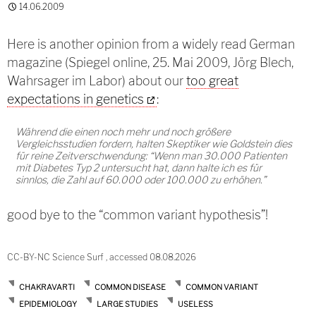
14.06.2009
Here is another opinion from a widely read German
magazine (Spiegel online, 25. Mai 2009, Jörg Blech,
Wahrsager im Labor) about our
too great
expectations in genetics
:
Während die einen noch mehr und noch größere
Vergleichsstudien fordern, halten Skeptiker wie Goldstein dies
für reine Zeitverschwendung: “Wenn man 30.000 Patienten
mit Diabetes Typ 2 untersucht hat, dann halte ich es für
sinnlos, die Zahl auf 60.000 oder 100.000 zu erhöhen.”
good bye to the “common variant hypothesis”!
CC-BY-NC Science Surf , accessed 08.08.2026
CHAKRAVARTI
COMMON DISEASE
COMMON VARIANT
EPIDEMIOLOGY
LARGE STUDIES
USELESS