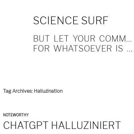
SKIP
SCIENCE SURF
TO
CONTENT
BUT LET YOUR COMMUNICATION BE YEA, YEA; NAY, NAY.
FOR WHATSOEVER IS MORE THAN THESE COMETH OF EVIL.
Tag Archives: Halluzination
NOTEWORTHY
CHATGPT HALLUZINIERT