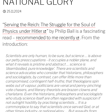
NATIONAL GLORY
25.11.2024
“
Serving the Reich: The Struggle for the Soul of
Physics under Hitler
” by Philip Ball is a fascinating
read –
recommended to me recently
. From the
introduction:
Scientists are only human, to be sure, but science … is above
our petty preoccupations - it occupies a nobler plane, and
what it reveals is pristine and abstract … science is
'disembodied, pure know­ledge'. There are scientists and
science advocates who consider that historians, philosophers
and sociologists, by contrast, can offer little more than
compromised, contingent half-truths; that theologians spin
webs out of vapour, politicians are venal and penny-pinching
vote chasers, and literary theorists are brazen clowns and
charlatans. Even the historians, philosophers and sociologists
who study science itself are often regarded with suspicion if
not outright hostility by practising scientists … It is a
commonplace to say that scientists once served God, or at
other times industry, or national glory. … But assaults from