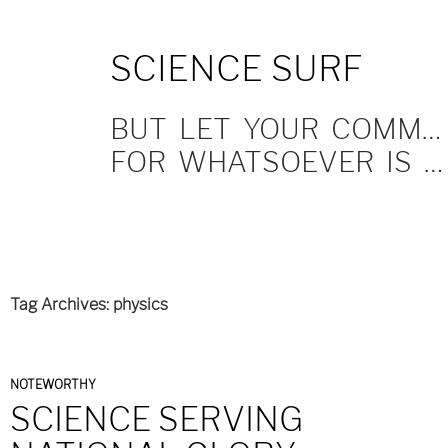
SKIP
SCIENCE SURF
TO
CONTENT
BUT LET YOUR COMMUNICATION BE YEA, YEA; NAY, NAY.
FOR WHATSOEVER IS MORE THAN THESE COMETH OF EVIL.
Tag Archives: physics
NOTEWORTHY
SCIENCE SERVING