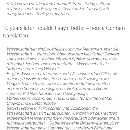
religious and political fundamentalists, posturing cultural
relativists and medical quacks have understandably left
many scientists feeling embattled.
10 years later I couldn’t say it better – here a German
translation
Wissenschaftler sind zweifellos auch nur Menschen, aber die
Wissenschaft ... steht doch über unserem kleinlichen Denken
- sie bewegt sich auf einer höheren Sphäre, und das, was sie
offenbart, ist doch rein und abstrakt ... Wissenschaft als
"körperloses, reines Wissen".
Es gibt WissenschaftlerInnen und Wissenschaftspolitiker die
meinen, dass Historiker, Philosophen und Soziologen im
Vergleich dazu kaum mehr als limitierte Halbwahrheiten
anbieten können; Theologen nur Netze aus dem Nichts
spinnen, Politiker käufliche und kleingeistige
Wählerstimmensammler sind und die Literaturtheoretiker
Clowns und Quatschköpfe.
Selbst Historiker, Philosophen und Soziologen, die
Wissenschaft an sich untersuchen, werden von den “echten”
arbeitenden Wissenschaftlern misstrauisch oder sogar direkt
feindselig betrachtet ... Dabei ist es eine Binsenweisheit, dass
Wissenschaftler einst Gott dienten; zu anderen Zeiten der