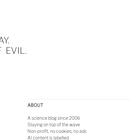
Y.
EVIL.
ABOUT
A science blog since 2006
Staying on top of the wave
Non-profit, no cookies, no ads
AI content is labelled