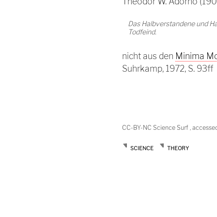
Theodor W. Adorno (19
Das Halbverstandene und Halb
Todfeind.
nicht aus den
Minima Mo
Suhrkamp, 1972, S. 93ff
CC-BY-NC Science Surf , accesse
SCIENCE
THEORY
Post
navigation