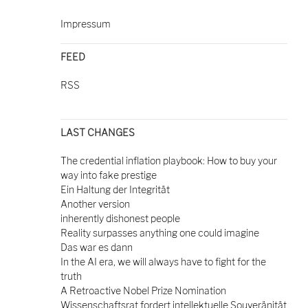
Impressum
FEED
RSS
LAST CHANGES
The credential inflation playbook: How to buy your
way into fake prestige
Ein Haltung der Integrität
Another version
inherently dishonest people
Reality surpasses anything one could imagine
Das war es dann
In the AI era, we will always have to fight for the
truth
A Retroactive Nobel Prize Nomination
Wissenschaftsrat fordert intellektuelle Souveränität