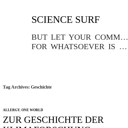
SKIP
SCIENCE SURF
TO
CONTENT
BUT LET YOUR COMMUNICATION BE YEA, YEA; NAY, NA
FOR WHATSOEVER IS MORE THAN THESE COMETH OF EVIL.
Tag Archives: Geschichte
ALLERGY
,
ONE WORLD
ZUR GESCHICHTE DER