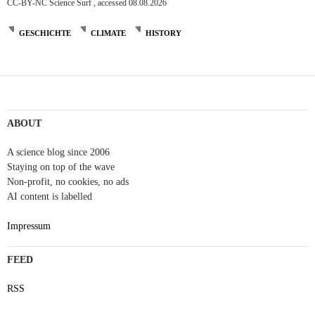
CC-BY-NC Science Surf , accessed 08.08.2026
GESCHICHTE
CLIMATE
HISTORY
ABOUT
A science blog since 2006
Staying on top of the wave
Non-profit, no cookies, no ads
AI content is labelled
Impressum
FEED
RSS