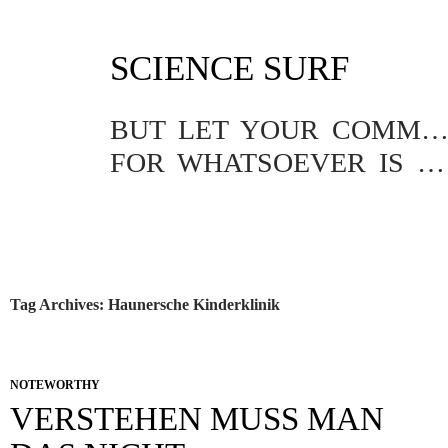
SKIP
SCIENCE SURF
TO
CONTENT
BUT LET YOUR COMMUNICATION BE YEA, YEA; NAY, NA
FOR WHATSOEVER IS MORE THAN THESE COMETH OF EVIL.
Tag Archives: Haunersche Kinderklinik
NOTEWORTHY
VERSTEHEN MUSS MAN