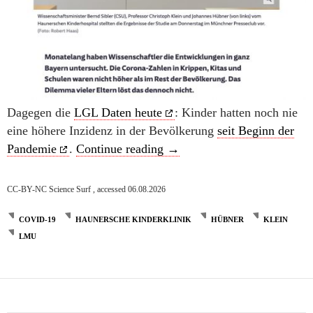
Dagegen die
LGL Daten heute
: Kinder hatten noch nie
eine höhere Inzidenz in der Bevölkerung
seit Beginn der
Verstehen muss man das nic
Pandemie
.
Continue reading
→
CC-BY-NC Science Surf , accessed 06.08.2026
COVID-19
HAUNERSCHE KINDERKLINIK
HÜBNER
KLEIN
LMU