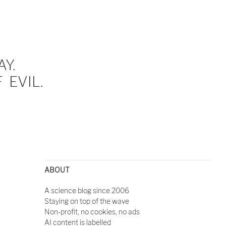
Y.
EVIL.
ABOUT
A science blog since 2006
Staying on top of the wave
Non-profit, no cookies, no ads
AI content is labelled