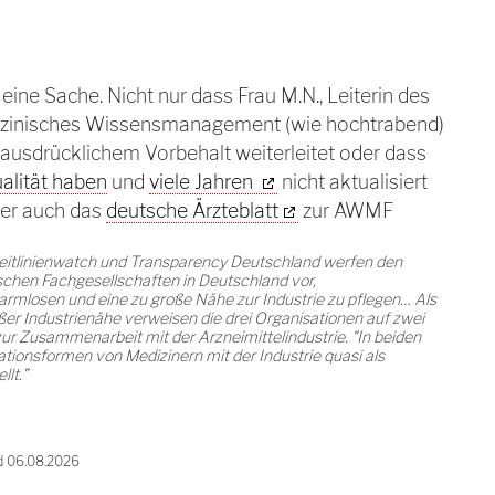
eine Sache. Nicht nur dass Frau M.N., Leiterin des
izinisches Wissensmanagement (wie hochtrabend)
 ausdrücklichem Vorbehalt weiterleitet oder dass
ualität haben
und
viele Jahren
nicht aktualisiert
ber auch das
deutsche Ärzteblatt
zur AWMF
eitlinienwatch und Transparency Deutschland werfen den
schen Fachgesellschaften in Deutschland vor,
armlosen und eine zu große Nähe zur Industrie zu pflegen… Als
ßer Industrienähe verweisen die drei Organisationen auf zwei
 Zusammenarbeit mit der Arzneimittelindustrie. "In beiden
ionsformen von Medizinern mit der Industrie quasi als
lt.”
d 06.08.2026