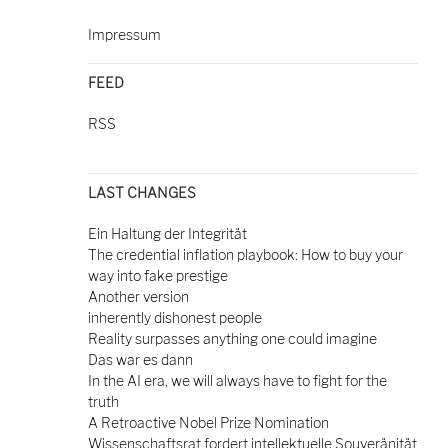
Impressum
FEED
RSS
LAST CHANGES
Ein Haltung der Integrität
The credential inflation playbook: How to buy your
way into fake prestige
Another version
inherently dishonest people
Reality surpasses anything one could imagine
Das war es dann
In the AI era, we will always have to fight for the
truth
A Retroactive Nobel Prize Nomination
Wissenschaftsrat fordert intellektuelle Souveränität