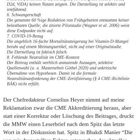
D2d, ViDA) keinen Nutzen zeigten. Die Darstellung ist selektiv und
irreführend.
6. Schwangerschaft
Die genannte 60 %ige Reduktion von Frühgeburten entstammt keiner
belastbaren Quelle; die zitierte Pilotstudie (Wagner et al. 2006) weist
diese Endpunkte nicht auf.
7. COVID-19-Bezug
Die angeblich 16-fache Mortalitätssteigerung bei Vitamin-D-Mangel
beruht auf einem Meinungsartikel, nicht auf einer Originalstudie.
Die Darstellung ist faktisch falsch.
8. Fehlende Neutralität im CME-Kontext
Der Beitrag enthält werblich anmutende Aussagen, selektive
Quellenwahl (u. a. Masterarbeit Göthel 2020) und unkritische
Übernahme von Hypothesen. Damit ist die formale
Neutralitätsanforderung der CME-Zertifizierung (§ 4 CME-Richtlinie
BÄK) nicht erfüllt.
Der Chefredakteur Cornelius Heyer nimmt auf meine
Reklamation zwar die CME Akkreditierung heraus, aber
statt einer Korrektur oder Löschung des Beitrages, druckt
die MMW einen Leserbrief nach dem Spitz das letzte
Wort in der Diskussion hat. Spitz in Bhakdi Manier “Die