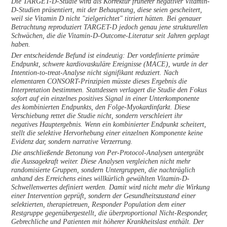
Die TARGET-D-Studie wird als Korrektur früherer negativer Vitamin-
D-Studien präsentiert, mit der Behauptung, diese seien gescheitert,
weil sie Vitamin D nicht "zielgerichtet" titriert hätten. Bei genauer
Betrachtung reproduziert TARGET-D jedoch genau jene strukturellen
Schwächen, die die Vitamin-D-Outcome-Literatur seit Jahren geplagt
haben.
Der entscheidende Befund ist eindeutig: Der vordefinierte primäre
Endpunkt, schwere kardiovaskuläre Ereignisse (MACE), wurde in der
Intention-to-treat-Analyse nicht signifikant reduziert. Nach
elementaren CONSORT-Prinzipien müsste dieses Ergebnis die
Interpretation bestimmen. Stattdessen verlagert die Studie den Fokus
sofort auf ein einzelnes positives Signal in einer Unterkomponente
des kombinierten Endpunkts, den Folge-Myokardinfarkt. Diese
Verschiebung rettet die Studie nicht, sondern verschleiert ihr
negatives Hauptergebnis. Wenn ein kombinierter Endpunkt scheitert,
stellt die selektive Hervorhebung einer einzelnen Komponente keine
Evidenz dar, sondern narrative Verzerrung.
Die anschließende Betonung von Per-Protocol-Analysen untergräbt
die Aussagekraft weiter. Diese Analysen vergleichen nicht mehr
randomisierte Gruppen, sondern Untergruppen, die nachträglich
anhand des Erreichens eines willkürlich gewählten Vitamin-D-
Schwellenwertes definiert werden. Damit wird nicht mehr die Wirkung
einer Intervention geprüft, sondern der Gesundheitszustand einer
selektierten, therapietreuen, Responder Population dem einer
Restgruppe gegenübergestellt, die überproportional Nicht-Responder,
Gebrechliche und Patienten mit höherer Krankheitslast enthält. Der