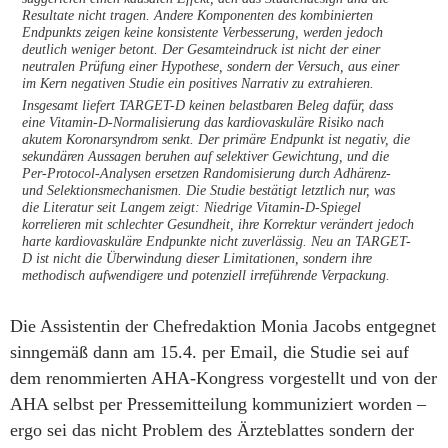
Resultate nicht tragen. Andere Komponenten des kombinierten
Endpunkts zeigen keine konsistente Verbesserung, werden jedoch
deutlich weniger betont. Der Gesamteindruck ist nicht der einer
neutralen Prüfung einer Hypothese, sondern der Versuch, aus einer
im Kern negativen Studie ein positives Narrativ zu extrahieren.
Insgesamt liefert TARGET-D keinen belastbaren Beleg dafür, dass
eine Vitamin-D-Normalisierung das kardiovaskuläre Risiko nach
akutem Koronarsyndrom senkt. Der primäre Endpunkt ist negativ, die
sekundären Aussagen beruhen auf selektiver Gewichtung, und die
Per-Protocol-Analysen ersetzen Randomisierung durch Adhärenz-
und Selektionsmechanismen. Die Studie bestätigt letztlich nur, was
die Literatur seit Langem zeigt: Niedrige Vitamin-D-Spiegel
korrelieren mit schlechter Gesundheit, ihre Korrektur verändert jedoch
harte kardiovaskuläre Endpunkte nicht zuverlässig. Neu an TARGET-
D ist nicht die Überwindung dieser Limitationen, sondern ihre
methodisch aufwendigere und potenziell irreführende Verpackung.
Die Assistentin der Chefredaktion Monia Jacobs entgegnet
sinngemäß dann am 15.4. per Email, die Studie sei auf
dem renommierten AHA-Kongress vorgestellt und von der
AHA selbst per Pressemitteilung kommuniziert worden –
ergo sei das nicht Problem des Ärzteblattes sondern der