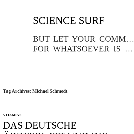
SKIP
SCIENCE SURF
TO
CONTENT
BUT LET YOUR COMMUNICATION BE YEA, YEA; NAY, NA
FOR WHATSOEVER IS MORE THAN THESE COMETH OF EVIL.
Tag Archives: Michael Schmedt
VITAMINS
DAS DEUTSCHE