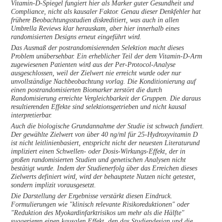
Vitamin-D-Spiegel fungiert hier als Marker guter Gesundheit und
Compliance, nicht als kausaler Faktor. Genau dieser Denkfehler hat
frühere Beobachtungsstudien diskreditiert, was auch in allen
Umbrella Reviews klar herauskam, aber hier innerhalb eines
randomisierten Designs erneut eingeführt wird.
Das Ausmaß der postrandomisierenden Selektion macht dieses
Problem unübersehbar. Ein erheblicher Teil der dem Vitamin-D-Arm
zugewiesenen Patienten wird aus der Per-Protocol-Analyse
ausgeschlossen, weil der Zielwert nie erreicht wurde oder nur
unvollständige Nachbeobachtung vorlag. Die Konditionierung auf
einen postrandomisierten Biomarker zerstört die durch
Randomisierung erreichte Vergleichbarkeit der Gruppen. Die daraus
resultierenden Effekte sind selektionsgetrieben und nicht kausal
interpretierbar.
Auch die biologische Grundannahme der Studie ist schwach fundiert.
Der gewählte Zielwert von über 40 ng/ml für 25-Hydroxyvitamin D
ist nicht leitlinienbasiert, entspricht nicht der neuesten Literaturund
impliziert einen Schwellen- oder Dosis-Wirkungs-Effekt, der in
großen randomisierten Studien und genetischen Analysen nicht
bestätigt wurde. Indem der Studienerfolg über das Erreichen dieses
Zielwerts definiert wird, wird der behauptete Nutzen nicht getestet,
sondern implizit vorausgesetzt.
Die Darstellung der Ergebnisse verstärkt diesen Eindruck.
Formulierungen wie "klinisch relevante Risikoreduktionen" oder
"Reduktion des Myokardinfarktrisikos um mehr als die Hälfte"
suggerieren einen kausalen Effekt, den das Studiendesign und die