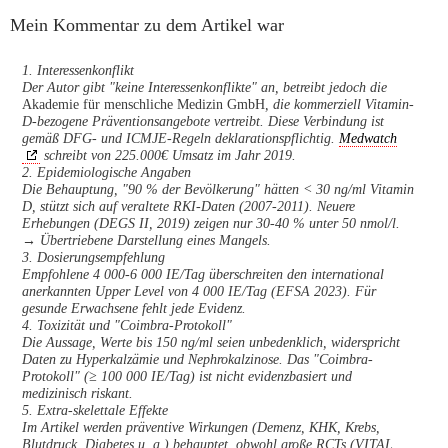
Mein Kommentar zu dem Artikel war
1. Interessenkonflikt
Der Autor gibt "keine Interessenkonflikte" an, betreibt jedoch die
Akademie für menschliche Medizin GmbH
, die kommerziell Vitamin-
D-bezogene Präventionsangebote vertreibt. Diese Verbindung ist
gemäß DFG- und ICMJE-Regeln deklarationspflichtig.
Medwatch
schreibt von 225.000€ Umsatz im Jahr 2019.
2. Epidemiologische Angaben
Die Behauptung, "90 % der Bevölkerung" hätten < 30 ng/ml Vitamin
D, stützt sich auf veraltete RKI-Daten (2007-2011). Neuere
Erhebungen (DEGS II, 2019) zeigen nur 30-40 % unter 50 nmol/l.
→ Übertriebene Darstellung eines Mangels.
3. Dosierungsempfehlung
Empfohlene 4 000-6 000 IE/Tag überschreiten den international
anerkannten Upper Level von 4 000 IE/Tag (EFSA 2023). Für
gesunde Erwachsene fehlt jede Evidenz.
4. Toxizität und "Coimbra-Protokoll"
Die Aussage, Werte bis 150 ng/ml seien unbedenklich, widerspricht
Daten zu Hyperkalzämie und Nephrokalzinose. Das "Coimbra-
Protokoll" (≥ 100 000 IE/Tag) ist nicht evidenzbasiert und
medizinisch riskant.
5. Extra-skelettale Effekte
Im Artikel werden präventive Wirkungen (Demenz, KHK, Krebs,
Blutdruck, Diabetes u. a.) behauptet, obwohl große RCTs (VITAL,