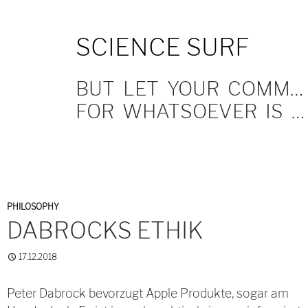
SKIP
SCIENCE SURF
TO
CONTENT
BUT LET YOUR COMMUNICATION BE YEA, YEA; NAY, NAY.
FOR WHATSOEVER IS MORE THAN THESE COMETH OF EVIL.
PHILOSOPHY
DABROCKS ETHIK
17.12.2018
Peter Dabrock bevorzugt Apple Produkte, sogar am