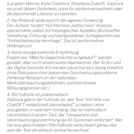
(Langdon Winner, Kate Crawford, Shoshana Zuboff). Dabrock
recycelt diesen Gedanken, ohne ihn weiterzuentwickeln oder
die bestehende Literatur zu verorten.
2. Die Rhetorik widerspricht der eigenen Forderung
Der Aufsatz fordert “nüchternere, politischere” Analyse,
operiert aber selbst mit theologischen Appellen (Bonhoeffer,
Vorsehung, Erlösung) und wertgeladenen Schlagworten wie
“freiheitsethische Kernfrage”. Das ist performativer
Widerspruch.
3. Keine einzige konkrete Empfehlung
Fragen wie “Welche Gegenmächte aufgebaut?” werden
gestellt, aber nicht ansatzweise beantwortet. Der AI Act und
der Digital Services Act werden pauschal als Lösung erwähnt,
ohne Diskussion ihrer bekannten Durchsetzungsprobleme
(fehlende Ressourcen der nationalen
Marktüberwachungsbehörden, extraterritoriale
Wirkungsgrenzen etc.).
4. Die Fußnote ist problematisch
Dabrock gibt in der Fußnote an, den Text “mit Hilfe von
ChatGPT redaktionell überarbeitet” zu haben, ohne
anzugeben, in welchem Umfang. Das ist methodisch
inkonsistent in einem Text, der Transparenz und
Verantwortungszurechnung bei KI-Systemen einfordert. Wer
hat was geschrieben? Die Fußnote verschleiert genau das,
was der Text als ethisch zentral bezeichnet.