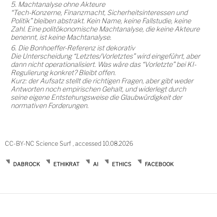
5. Machtanalyse ohne Akteure
“Tech-Konzerne, Finanzmacht, Sicherheitsinteressen und
Politik” bleiben abstrakt. Kein Name, keine Fallstudie, keine
Zahl. Eine politökonomische Machtanalyse, die keine Akteure
benennt, ist keine Machtanalyse.
6. Die Bonhoeffer-Referenz ist dekorativ
Die Unterscheidung “Letztes/Vorletztes” wird eingeführt, aber
dann nicht operationalisiert. Was wäre das “Vorletzte” bei KI-
Regulierung konkret? Bleibt offen.
Kurz: der Aufsatz stellt die richtigen Fragen, aber gibt weder
Antworten noch empirischen Gehalt, und widerlegt durch
seine eigene Entstehungsweise die Glaubwürdigkeit der
normativen Forderungen.
CC-BY-NC Science Surf , accessed 10.08.2026
DABROCK
ETHIKRAT
AI
ETHICS
FACEBOOK
Post