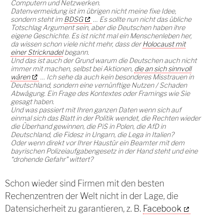
Computern und Netzwerken.
Datenvermeidung ist im übrigen nicht meine fixe Idee,
sondern steht im
BDSG
… Es sollte nun nicht das übliche
Totschlag Argument sein, aber die Deutschen haben ihre
eigene Geschichte. Es ist nicht mal ein Menschenleben her,
da wissen schon viele nicht mehr, dass der
Holocaust mit
einer Stricknadel
begann.
Und das ist auch der Grund warum die Deutschen auch nicht
immer mit machen, selbst bei Aktionen,
die an sich sinnvoll
wären
… Ich sehe da auch kein besonderes Misstrauen in
Deutschland, sondern eine vernünftige Nutzen / Schaden
Abwägung. Ein Frage des Kontextes oder Framings wie Sie
gesagt haben.
Und was passiert mit Ihren ganzen Daten wenn sich auf
einmal sich das Blatt in der Politik wendet, die Rechten wieder
die Überhand gewinnen, die PiS in Polen, die AfD in
Deutschland, die Fidesz in Ungarn, die Lega in Italien?
Oder wenn direkt vor Ihrer Haustür ein Beamter mit dem
bayrischen Polizeiaufgabengesetz in der Hand steht und eine
“drohende Gefahr" wittert?
Schon wieder sind Firmen mit den besten
Rechenzentren der Welt nicht in der Lage, die
Datensicherheit zu garantieren, z. B.
Facebook