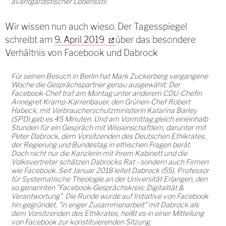
avantgardistischer Lebensstil.
Wir wissen nun auch wieso. Der Tagesspiegel
schreibt am
9. April 2019
über das besondere
Verhältnis von Facebook und Dabrock
Für seinen Besuch in Berlin hat Mark Zuckerberg vergangene
Woche die Gesprächspartner genau ausgewählt: Der
Facebook-Chef traf am Montag unter anderem CDU-Chefin
Annegret Kramp-Karrenbauer, den Grünen-Chef Robert
Habeck, mit Verbraucherschutzministerin Katarina Barley
(SPD) gab es 45 Minuten. Und am Vormittag gleich eineinhalb
Stunden für ein Gespräch mit Wissenschaftlern, darunter mit
Peter Dabrock, dem Vorsitzenden des Deutschen Ethikrates,
der Regierung und Bundestag in ethischen Fragen berät.
Doch nicht nur die Kanzlerin mit ihrem Kabinett und die
Volksvertreter schätzen Dabrocks Rat - sondern auch Firmen
wie Facebook. Seit Januar 2018 leitet Dabrock (55), Professor
für Systematische Theologie an der Universität Erlangen, den
so genannten "Facebook-Gesprächskreis: Digitalität &
Verantwortung". Die Runde wurde auf Initiative von Facebook
hin gegründet, "in enger Zusammenarbeit" mit Dabrock als
dem Vorsitzenden des Ethikrates, heißt es in einer Mitteilung
von Facebook zur konstituierenden Sitzung.