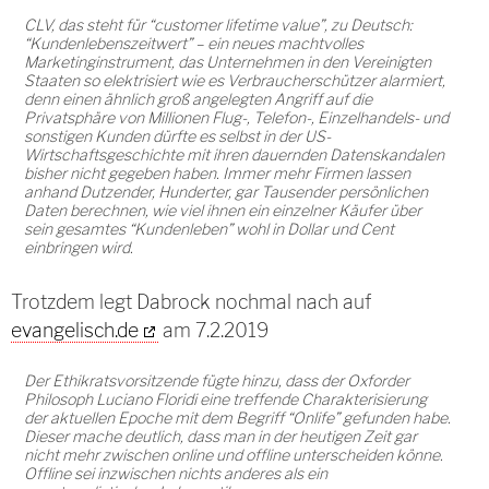
CLV, das steht für “customer lifetime value”, zu Deutsch:
“Kundenlebenszeitwert” – ein neues machtvolles
Marketinginstrument, das Unternehmen in den Vereinigten
Staaten so elektrisiert wie es Verbraucherschützer alarmiert,
denn einen ähnlich groß angelegten Angriff auf die
Privatsphäre von Millionen Flug-, Telefon-, Einzelhandels- und
sonstigen Kunden dürfte es selbst in der US-
Wirtschaftsgeschichte mit ihren dauernden Datenskandalen
bisher nicht gegeben haben. Immer mehr Firmen lassen
anhand Dutzender, Hunderter, gar Tausender persönlichen
Daten berechnen, wie viel ihnen ein einzelner Käufer über
sein gesamtes “Kundenleben” wohl in Dollar und Cent
einbringen wird.
Trotzdem legt Dabrock nochmal nach auf
evangelisch.de
am 7.2.2019
Der Ethikratsvorsitzende fügte hinzu, dass der Oxforder
Philosoph Luciano Floridi eine treffende Charakterisierung
der aktuellen Epoche mit dem Begriff “Onlife” gefunden habe.
Dieser mache deutlich, dass man in der heutigen Zeit gar
nicht mehr zwischen online und offline unterscheiden könne.
Offline sei inzwischen nichts anderes als ein