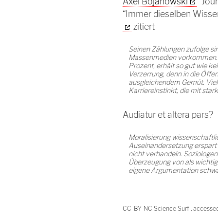
Axel Bojanowski
“Jour
“Immer dieselben Wisse
zitiert
Seinen Zählungen zufolge sin
Massenmedien vorkommen. Di
Prozent, erhält so gut wie k
Verzerrung, denn in die Öffe
ausgleichendem Gemüt. Viel
Karriereinstinkt, die mit st
Audiatur et altera pars?
Moralisierung wissenschaftlich
Auseinandersetzung erspart -
nicht verhandeln. Soziologen
Überzeugung von als wichtig
eigene Argumentation schw
CC-BY-NC Science Surf , accesse