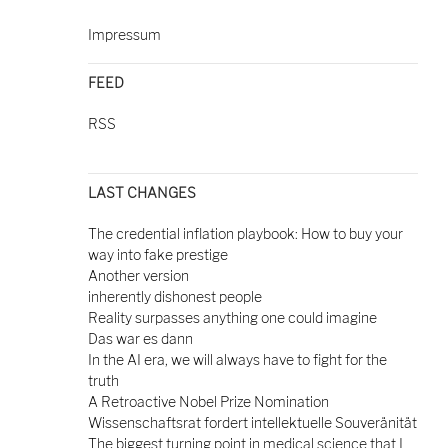
Impressum
FEED
RSS
LAST CHANGES
The credential inflation playbook: How to buy your
way into fake prestige
Another version
inherently dishonest people
Reality surpasses anything one could imagine
Das war es dann
In the AI era, we will always have to fight for the
truth
A Retroactive Nobel Prize Nomination
Wissenschaftsrat fordert intellektuelle Souveränität
The biggest turning point in medical science that I