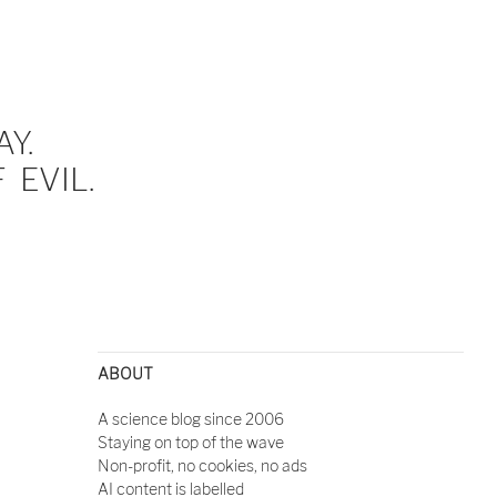
Y.
EVIL.
ABOUT
A science blog since 2006
Staying on top of the wave
Non-profit, no cookies, no ads
AI content is labelled