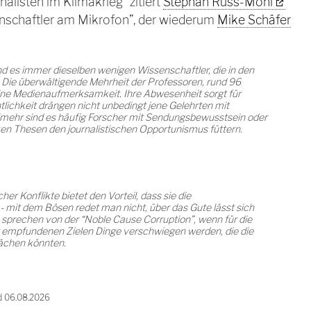
nalisten im Klimakrieg” zitiert
Stephan Russ-Mohl
nschaftler am Mikrofon”, der wiederum
Mike Schäfer
d es immer dieselben wenigen Wissenschaftler, die in den
e überwältigende Mehrheit der Professoren, rund 96
eine Medienaufmerksamkeit. Ihre Abwesenheit sorgt für
ntlichkeit drängen nicht unbedingt jene Gelehrten mit
mehr sind es häufig Forscher mit Sendungsbewusstsein oder
arken Thesen den journalistischen Opportunismus füttern.
er Konflikte bietet den Vorteil, dass sie die
 mit dem Bösen redet man nicht, über das Gute lässt sich
 sprechen von der “Noble Cause Corruption”, wenn für die
 empfundenen Zielen Dinge verschwiegen werden, die die
ächen könnten.
d 06.08.2026