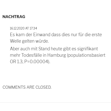
Post
NACHTRAG
navigation
16.12.2020 AT 17:34
Es kam der Einwand dass dies nur für die erste
Welle gelten würde.
Aber auch mit Stand heute gibt es signifikant
mehr Todesfälle in Hamburg (populationsbasiert
OR 1.3, P=0.00004).
COMMENTS ARE CLOSED.