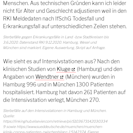
Menschen. Aus technischen Gründen kann ich leider
nicht für Alter und Geschlecht adjustieren weil in den
RKI Meldedaten nach IfSchG Todesfall und
Erkrankungsfall auf unterschiedlichen Zeilen stehen.
Sterbefälle gegen Erkrankungsfälle in Land -bzw Stadtkreisen bis
3.6.2020. Datenstand RKI 9.12.2020. Hamburg, Wesel und
München sind markiert. Eigene Auswertung, Skript auf Anfrage.
Wie sieht es auf Intensivstationen aus? Nach den
klinischen Studien von
Kluge
(Hamburg) und den
Angaben von
Wendtner
(München) wurden in
Hamburg 996 und in München 1300 Patienten
hospitalisiert. Hamburg hat davon 261 Patienten auf
die Intensivstation verlegt, München 270.
Sterbefälle auf den Intensivstationen in Hamburg und München.
Quelle:
https://linkinghub.elsevier.com/retrieve/pii/S103673142030334
9 sowie https://www.sueddeutsche.de/muenchen/muenchen-
klinik-corona-patienten-zwischenbilanz-1.5142374. Eigene