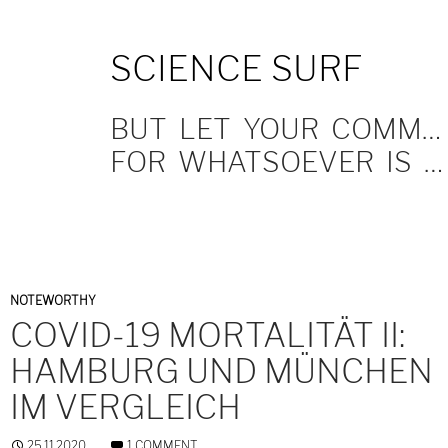
SKIP
SCIENCE SURF
TO
CONTENT
BUT LET YOUR COMMUNICATION BE YEA, YEA; NAY, NAY.
FOR WHATSOEVER IS MORE THAN THESE COMETH OF EVIL.
NOTEWORTHY
COVID-19 MORTALITÄT II:
HAMBURG UND MÜNCHEN
IM VERGLEICH
25.11.2020
1 COMMENT