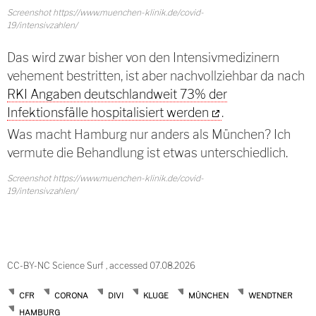
Screenshot https://www.muenchen-klinik.de/covid-
19/intensivzahlen/
Das wird zwar bisher von den Intensivmedizinern
vehement bestritten, ist aber nachvollziehbar da nach
RKI Angaben deutschlandweit 73% der
Infektionsfälle hospitalisiert werden
.
Was macht Hamburg nur anders als München? Ich
vermute die Behandlung ist etwas unterschiedlich.
Screenshot https://www.muenchen-klinik.de/covid-
19/intensivzahlen/
CC-BY-NC Science Surf , accessed 07.08.2026
CFR
CORONA
DIVI
KLUGE
MÜNCHEN
WENDTNER
HAMBURG