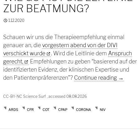
ZUR BEATMUNG?
1.12.2020
Schauen wir uns die Therapieempfehlung einmal
genauer an, die
vorgestern abend von der DIVI
verschickt wurde
. Wird die Leitlinie dem
Anspruch
gerecht,
Empfehlungen zu geben “basierend auf der
identifizierten Evidenz, der klinischen Expertise und
COVID19 M
den Patientenpräferenzen”?
Continue reading
→
CC-BY-NC Science Surf , accessed 08.08.2026
ARDS
CFR
COT
CPAP
CORONA
NIV