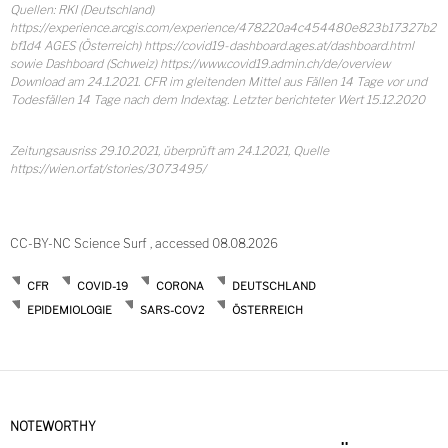
Quellen: RKI (Deutschland)
https://experience.arcgis.com/experience/478220a4c454480e823b17327b2
bf1d4 AGES (Österreich) https://covid19-dashboard.ages.at/dashboard.html
sowie Dashboard (Schweiz) https://www.covid19.admin.ch/de/overview
Download am 24.1.2021. CFR im gleitenden Mittel aus Fällen 14 Tage vor und
Todesfällen 14 Tage nach dem Indextag. Letzter berichteter Wert 15.12.2020
Zeitungsausriss 29.10.2021, überprüft am 24.1.2021, Quelle
https://wien.orf.at/stories/3073495/
CC-BY-NC Science Surf , accessed 08.08.2026
CFR
COVID-19
CORONA
DEUTSCHLAND
EPIDEMIOLOGIE
SARS-COV2
ÖSTERREICH
NOTEWORTHY