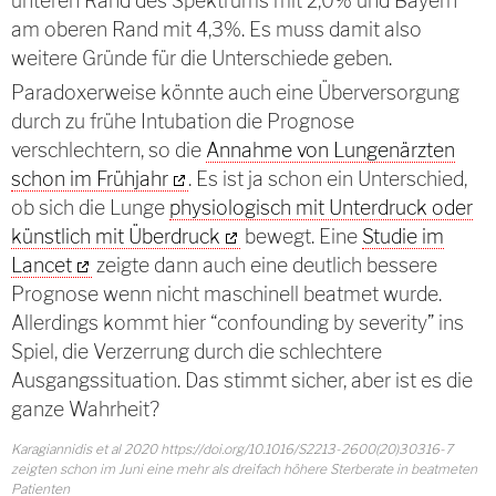
unteren Rand des Spektrums mit 2,0% und Bayern
am oberen Rand mit 4,3%. Es muss damit also
weitere Gründe für die Unterschiede geben.
Paradoxerweise könnte auch eine Überversorgung
durch zu frühe Intubation die Prognose
verschlechtern, so die
Annahme von Lungenärzten
schon im Frühjahr
. Es ist ja schon ein Unterschied,
ob sich die Lunge
physiologisch mit Unterdruck oder
künstlich mit Überdruck
bewegt. Eine
Studie im
Lancet
zeigte dann auch eine deutlich bessere
Prognose wenn nicht maschinell beatmet wurde.
Allerdings kommt hier “confounding by severity” ins
Spiel, die Verzerrung durch die schlechtere
Ausgangssituation. Das stimmt sicher, aber ist es die
ganze Wahrheit?
Karagiannidis et al 2020 https://doi.org/10.1016/S2213-2600(20)30316-7
zeigten schon im Juni eine mehr als dreifach höhere Sterberate in beatmeten
Patienten