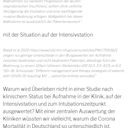
Maßnahmen zur weiteren Progression der akuten
respiratorischen Insuffizienz, sollten ohne zeitliche
Verzögerung die Intubation und eine nachfolgende
invasive Beatmung erfolgen. Maßgeblich bei dieser
Maßnahme ist ausdrücklich der Patientenwunsch.”
mit der Situation auf der Intensivstation
Roedl et al 2020 https://www.ncbi.nlm.nih.gov/pmc/articles/PMC7590821
zeigen nur geringe Unterschiede in den Blutgaswerten bei Aufnahme
zwischen beatmeten und nicht beatmeten Patienten, allerdings führt die
Beatmung zu einem 10fach höherem Sterberisiko (OR 10.3, 3.5-40.9, p=6.3
*10^-8). Schlusssatz “Different management and therapy strategies of patients
with COVID-19 requiring MV … cannot be entirely excluded.”
Warum wird Überleben nicht in einer Studie nach
klinischem Status bei Aufnahme in der Klinik, auf der
Intensivstation und zum Intubationszeitpunkt
ausgewertet? Mit einer zentralen Auswertung der
Kliniken wüssten wir vielleicht, warum die Corona
Mortalität in Deutschland so unterschiedlich ist.