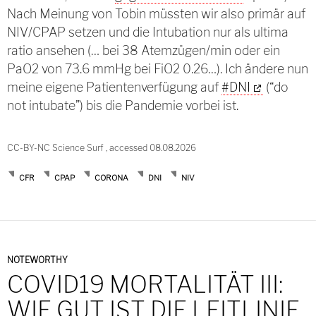
Nach Meinung von Tobin müssten wir also primär auf
NIV/CPAP setzen und die Intubation nur als ultima
ratio ansehen (… bei 38 Atemzügen/min oder ein
PaO2 von 73.6 mmHg bei FiO2 0.26…). Ich ändere nun
meine eigene Patientenverfügung auf
#DNI
(“do
not intubate”) bis die Pandemie vorbei ist.
CC-BY-NC Science Surf , accessed 08.08.2026
CFR
CPAP
CORONA
DNI
NIV
NOTEWORTHY
COVID19 MORTALITÄT III:
WIE GUT IST DIE LEITLINIE