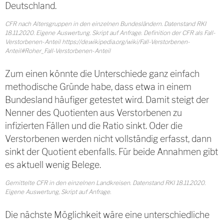
Deutschland.
CFR nach Altersgruppen in den einzelnen Bundesländern. Datenstand RKI
18.11.2020. Eigene Auswertung. Skript auf Anfrage. Definition der CFR als Fall-
Verstorbenen-Anteil https://de.wikipedia.org/wiki/Fall-Verstorbenen-
Anteil#Roher_Fall-Verstorbenen-Anteil
Zum einen könnte die Unterschiede ganz einfach
methodische Gründe habe, dass etwa in einem
Bundesland häufiger getestet wird. Damit steigt der
Nenner des Quotienten aus Verstorbenen zu
infizierten Fällen und die Ratio sinkt. Oder die
Verstorbenen werden nicht vollständig erfasst, dann
sinkt der Quotient ebenfalls. Für beide Annahmen gibt
es aktuell wenig Belege.
Gemittelte CFR in den einzelnen Landkreisen. Datenstand RKI 18.11.2020.
Eigene Auswertung, Skript auf Anfrage.
Die nächste Möglichkeit wäre eine unterschiedliche