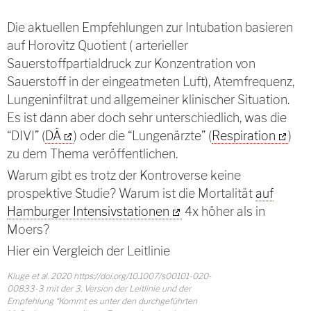
Die aktuellen Empfehlungen zur Intubation basieren
auf Horovitz Quotient ( arterieller
Sauerstoffpartialdruck zur Konzentration von
Sauerstoff in der eingeatmeten Luft), Atemfrequenz,
Lungeninfiltrat und allgemeiner klinischer Situation.
Es ist dann aber doch sehr unterschiedlich, was die
“DIVI” (
DÄ
) oder die “Lungenärzte” (
Respiration
)
zu dem Thema veröffentlichen.
Warum gibt es trotz der Kontroverse keine
prospektive Studie? Warum ist die Mortalität
auf
Hamburger Intensivstationen
4x höher als in
Moers?
Hier ein Vergleich der Leitlinie
Kluge et al. 2020 https://doi.org/10.1007/s00101-020-
00833-3 mit der 3. Version der Leitlinie und der
Empfehlung “Kommt es unter den durchgeführten