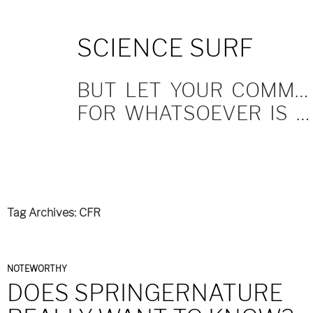
SKIP
SCIENCE SURF
TO
CONTENT
BUT LET YOUR COMMUNICATION BE YEA, YEA; NAY, NAY.
FOR WHATSOEVER IS MORE THAN THESE COMETH OF EVIL.
Tag Archives: CFR
NOTEWORTHY
DOES SPRINGERNATURE