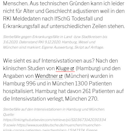
Menschen. Aus technischen Gründen kann ich leider
nicht für Alter und Geschlecht adjustieren weil in den
RKI Meldedaten nach IfSchG Todesfall und
Erkrankungsfall auf unterschiedlichen Zeilen stehen.
Sterbefälle gegen Erkrankungsfälle in Land -bzw Stadtkreisen bis
3.6.2020. Datenstand RKI 9.12.2020. Hamburg, Wesel und
München sind markiert. Eigene Auswertung, Skript auf Anfrage.
Wie sieht es auf Intensivstationen aus? Nach den
klinischen Studien von
Kluge
(Hamburg) und den
Angaben von
Wendtner
(München) wurden in
Hamburg 996 und in München 1300 Patienten
hospitalisiert. Hamburg hat davon 261 Patienten auf
die Intensivstation verlegt, München 270.
Sterbefälle auf den Intensivstationen in Hamburg und München.
Quelle:
https://linkinghub.elsevier.com/retrieve/pii/S103673142030334
9 sowie https://www.sueddeutsche.de/muenchen/muenchen-
klinik-corona-patienten-zwischenbilanz-1.5142374. Eigene