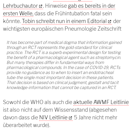
Lehrbuchautor
. Hinweise
gab es bereits in der
ersten Welle,
dass die Frühintubation fatal sein
könnte.
Tobin schreibt nun in einem Editorial
der
wichtigsten europäischen Pneumologie Zeitschrift
It has become part of medical dogma that information gained
through an RCT represents the gold-standard for clinical
practice. The RCT is a superb experimental design for testing
the benefit of a pharmacological agent such as streptomycin.
But many therapies differ in fundamental ways from
pharmacological compounds. In the case of COVID-19, RCTs
provide no guidance as to when to insert an endotracheal
tube-the single most important decision in these patients.
That decision is based on clinical judgment, gestalt and tacit
knowledge-information that cannot be captured in an RCT.
Sowohl die WHO als auch die
aktuelle AWMF Leitlinie
ist also nicht auf dem Wissensstand (abgesehen
davon dass die
NIV Leitlinie
5 Jahre nicht mehr
überarbeitet wurde).