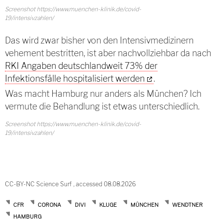
Screenshot https://www.muenchen-klinik.de/covid-
19/intensivzahlen/
Das wird zwar bisher von den Intensivmedizinern
vehement bestritten, ist aber nachvollziehbar da nach
RKI Angaben deutschlandweit 73% der
Infektionsfälle hospitalisiert werden
.
Was macht Hamburg nur anders als München? Ich
vermute die Behandlung ist etwas unterschiedlich.
Screenshot https://www.muenchen-klinik.de/covid-
19/intensivzahlen/
CC-BY-NC Science Surf , accessed 08.08.2026
CFR
CORONA
DIVI
KLUGE
MÜNCHEN
WENDTNER
HAMBURG