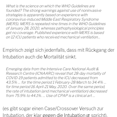
What is the science on which the WHO Guidelines are
founded? The strong warnings against use of noninvasive
strategies is apparently based on experience with
coronavirus-induced Middle East Respiratory Syndrome
(MERS). MERS is repeated nine times in the WHO Guidelines
of January 28, 2020, whereas pathophysiological principles
get no coverage. Published experience with MERS is based
on 12 ICU patients who received mechanical ventilation…
Empirisch zeigt sich jedenfalls, dass mit Rückgang der
Intubation auch die Mortalität sinkt.
Emerging data from the Intensive Care National Audit &
Research Centre (ICNAARC) reveal that 28-day mortality of
COVID-19 patients admitted to the ICU decreased from
43.5% … for the time period 1 February-28 March to 34.4% …
for time period 16 April-21 May, 2020. Over the same period,
the rate of intubation (and mechanical ventilation) decreased
from 75.9% to 44.1%. … Use of CPAP is a clinical art …
(es gibt sogar einen Case/Crossover Versuch zur
Intubation, der klar
gegen die Intubation
spricht).