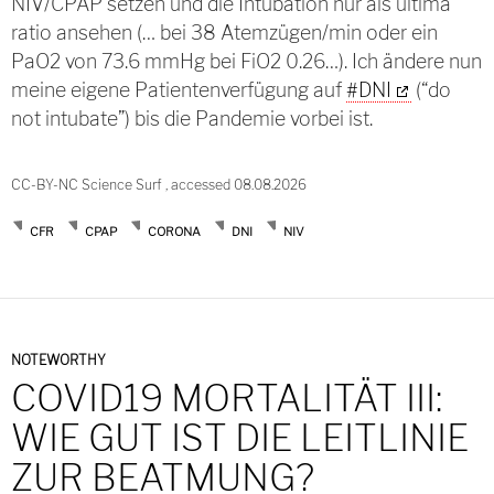
NIV/CPAP setzen und die Intubation nur als ultima
ratio ansehen (… bei 38 Atemzügen/min oder ein
PaO2 von 73.6 mmHg bei FiO2 0.26…). Ich ändere nun
meine eigene Patientenverfügung auf
#DNI
(“do
not intubate”) bis die Pandemie vorbei ist.
CC-BY-NC Science Surf , accessed 08.08.2026
CFR
CPAP
CORONA
DNI
NIV
NOTEWORTHY
COVID19 MORTALITÄT III:
WIE GUT IST DIE LEITLINIE
ZUR BEATMUNG?