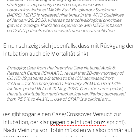
strategies is apparently based on experience with
coronavirus-induced Middle East Respiratory Syndrome
(MERS). MERS is repeated nine times in the WHO Guidelines
of January 28, 2020, whereas pathophysiological principles
get no coverage. Published experience with MERS is based
on 12 ICU patients who received mechanical ventilation…
Empirisch zeigt sich jedenfalls, dass mit Rückgang der
Intubation auch die Mortalität sinkt.
Emerging data from the Intensive Care National Audit &
Research Centre (ICNAARC) reveal that 28-day mortality of
COVID-19 patients admitted to the ICU decreased from
43.5% … for the time period 1 February-28 March to 34.4% …
for time period 16 April-21 May, 2020. Over the same period,
the rate of intubation (and mechanical ventilation) decreased
from 75.9% to 44.1%. … Use of CPAP is a clinical art …
(es gibt sogar einen Case/Crossover Versuch zur
Intubation, der klar
gegen die Intubation
spricht).
Nach Meinung von Tobin müssten wir also primär auf