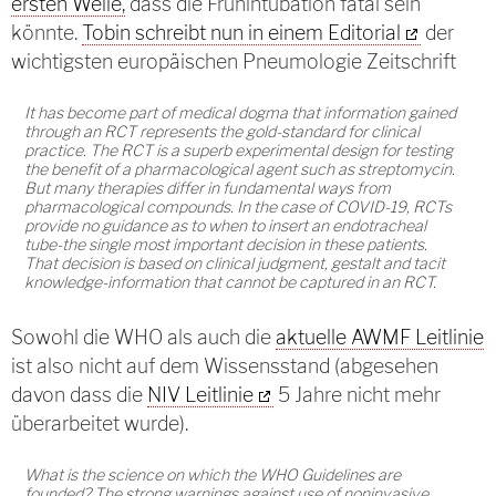
ersten Welle,
dass die Frühintubation fatal sein
könnte.
Tobin schreibt nun in einem Editorial
der
wichtigsten europäischen Pneumologie Zeitschrift
It has become part of medical dogma that information gained
through an RCT represents the gold-standard for clinical
practice. The RCT is a superb experimental design for testing
the benefit of a pharmacological agent such as streptomycin.
But many therapies differ in fundamental ways from
pharmacological compounds. In the case of COVID-19, RCTs
provide no guidance as to when to insert an endotracheal
tube-the single most important decision in these patients.
That decision is based on clinical judgment, gestalt and tacit
knowledge-information that cannot be captured in an RCT.
Sowohl die WHO als auch die
aktuelle AWMF Leitlinie
ist also nicht auf dem Wissensstand (abgesehen
davon dass die
NIV Leitlinie
5 Jahre nicht mehr
überarbeitet wurde).
What is the science on which the WHO Guidelines are
founded? The strong warnings against use of noninvasive