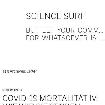
SKIP
SCIENCE SURF
TO
CONTENT
BUT LET YOUR COMMUNICATION BE YEA, YEA; NAY, NAY.
FOR WHATSOEVER IS MORE THAN THESE COMETH OF EVIL.
Tag Archives: CPAP
NOTEWORTHY
COVID-19 MORTALITÄT IV: