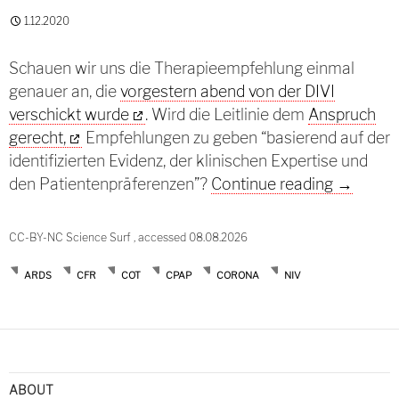
1.12.2020
Schauen wir uns die Therapieempfehlung einmal
genauer an, die
vorgestern abend von der DIVI
verschickt wurde
. Wird die Leitlinie dem
Anspruch
gerecht,
Empfehlungen zu geben “basierend auf der
identifizierten Evidenz, der klinischen Expertise und
COVID19 M
den Patientenpräferenzen”?
Continue reading
→
CC-BY-NC Science Surf , accessed 08.08.2026
ARDS
CFR
COT
CPAP
CORONA
NIV
ABOUT