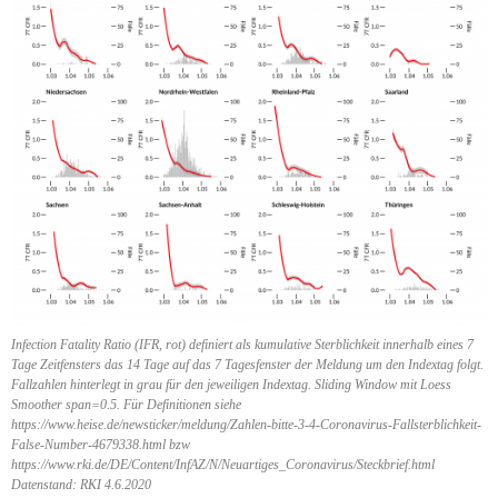
Infection Fatality Ratio (IFR, rot) definiert als kumulative Sterblichkeit innerhalb eines 7
Tage Zeitfensters das 14 Tage auf das 7 Tagesfenster der Meldung um den Indextag folgt.
Fallzahlen hinterlegt in grau für den jeweiligen Indextag. Sliding Window mit Loess
Smoother span=0.5. Für Definitionen siehe
https://www.heise.de/newsticker/meldung/Zahlen-bitte-3-4-Coronavirus-Fallsterblichkeit-
False-Number-4679338.html bzw
https://www.rki.de/DE/Content/InfAZ/N/Neuartiges_Coronavirus/Steckbrief.html
Datenstand: RKI 4.6.2020