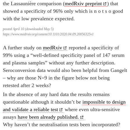
the Lassaunière comparison (
medRxiv preprint
) that
showed a specificity of 96% only which is n o t s o good
with the low prevalence expected.
posted April 10 (downloaded May 5)
https://www.medrxiv.org/content/10.1101/2020.04.09.20056325v1
A further study on
medRxiv
reported a specificity of
99% using a “well-defined specificity panel of 147 serum
and plasma samples” without any further description.
Seroconversion data would also been helpful from Gangelt
– why are those N=9 in the figure below not being
retested after 2 weeks?
In the absence of any hard data the results remains
questionable although it shouldn’t be
impossible to design
and validate a reliable test
where even ultra-sensitive
assays
have been already published.
Why haven’t the neutralisation tests been incorporated?