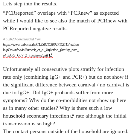
Lets step into the results.
“PCRreported” overlaps with “PCRnew” as expected
while I would like to see also the match of PCRnew with
PCRreported negative results.
4.5.2020 downloaded from
https://www.ukbonn.de/C12582D3002FD21D/vwLoo
kupDownloads/Streeck_et_al_Infection_fatality_rate_
of_SARS_CoV_2_infection2.pdf
Unfortunately all consecutive plots stratify for infection
rate only (combining IgG+ and PCR+) but do not show if
the significant difference between carnival / no carnival is
due to IgG+. Did IgG+ probands suffer from more
symptoms? Why do the co-morbidities not show up here
as in many other studies? Why is there such a low
household secondary infection
rate although the initial
transmission is so high?
The contact persons outside of the household are ignored.