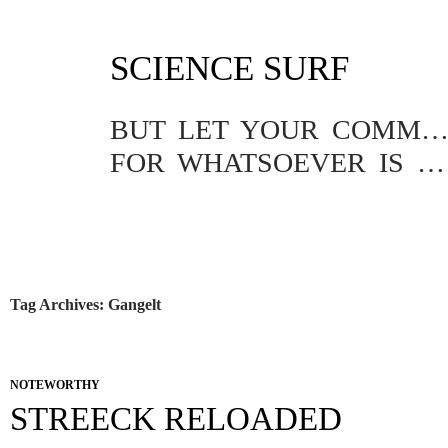
SKIP
SCIENCE SURF
TO
CONTENT
BUT LET YOUR COMMUNICATION BE YEA, YEA; NAY, NA
FOR WHATSOEVER IS MORE THAN THESE COMETH OF EVIL.
Tag Archives: Gangelt
NOTEWORTHY
STREECK RELOADED