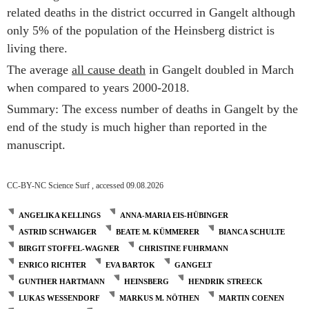
related deaths in the district occurred in Gangelt although
only 5% of the population of the Heinsberg district is
living there.
The average
all cause death
in Gangelt doubled in March
when compared to years 2000-2018.
Summary: The excess number of deaths in Gangelt by the
end of the study is much higher than reported in the
manuscript.
CC-BY-NC Science Surf , accessed 09.08.2026
ANGELIKA KELLINGS
ANNA-MARIA EIS-HÜBINGER
ASTRID SCHWAIGER
BEATE M. KÜMMERER
BIANCA SCHULTE
BIRGIT STOFFEL-WAGNER
CHRISTINE FUHRMANN
ENRICO RICHTER
EVA BARTOK
GANGELT
GUNTHER HARTMANN
HEINSBERG
HENDRIK STREECK
LUKAS WESSENDORF
MARKUS M. NÖTHEN
MARTIN COENEN