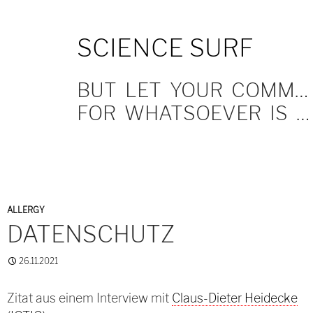
SKIP
SCIENCE SURF
TO
CONTENT
BUT LET YOUR COMMUNICATION BE YEA, YEA; NAY, NAY.
FOR WHATSOEVER IS MORE THAN THESE COMETH OF EVIL.
ALLERGY
DATENSCHUTZ
26.11.2021
Zitat aus einem Interview mit
Claus-Dieter Heidecke