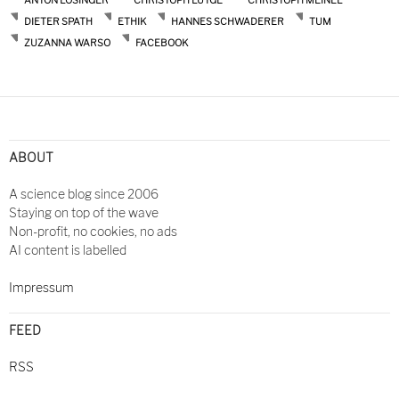
ANTON LOSINGER
CHRISTOPH LÜTGE
CHRISTOPH MEINEL
DIETER SPATH
ETHIK
HANNES SCHWADERER
TUM
ZUZANNA WARSO
FACEBOOK
ABOUT
A science blog since 2006
Staying on top of the wave
Non-profit, no cookies, no ads
AI content is labelled
Impressum
FEED
RSS