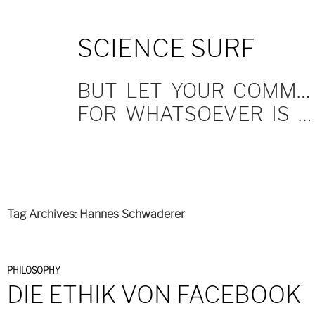
SKIP
SCIENCE SURF
TO
CONTENT
BUT LET YOUR COMMUNICATION BE YEA, YEA; NAY, NAY.
FOR WHATSOEVER IS MORE THAN THESE COMETH OF EVIL.
Tag Archives: Hannes Schwaderer
PHILOSOPHY
DIE ETHIK VON FACEBOOK