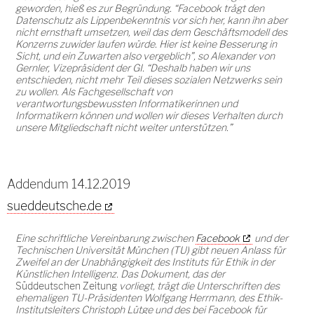
geworden, hieß es zur Begründung. “Facebook trägt den
Datenschutz als Lippenbekenntnis vor sich her, kann ihn aber
nicht ernsthaft umsetzen, weil das dem Geschäftsmodell des
Konzerns zuwider laufen würde. Hier ist keine Besserung in
Sicht, und ein Zuwarten also vergeblich”, so Alexander von
Gernler, Vizepräsident der GI. “Deshalb haben wir uns
entschieden, nicht mehr Teil dieses sozialen Netzwerks sein
zu wollen. Als Fachgesellschaft von
verantwortungsbewussten Informatikerinnen und
Informatikern können und wollen wir dieses Verhalten durch
unsere Mitgliedschaft nicht weiter unterstützen.”
Addendum 14.12.2019
sueddeutsche.de
Eine schriftliche Vereinbarung zwischen
Facebook
und der
Technischen Universität München (TU) gibt neuen Anlass für
Zweifel an der Unabhängigkeit des Instituts für Ethik in der
Künstlichen Intelligenz. Das Dokument, das der
Süddeutschen Zeitung
vorliegt, trägt die Unterschriften des
ehemaligen TU-Präsidenten Wolfgang Herrmann, des Ethik-
Institutsleiters Christoph Lütge und des bei Facebook für