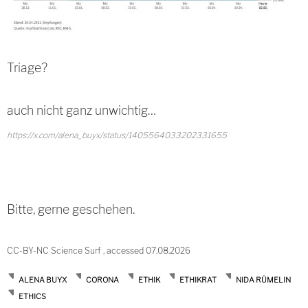
Triage?
auch nicht ganz unwichtig…
https://x.com/alena_buyx/status/1405564033202331655
Bitte, gerne geschehen.
CC-BY-NC Science Surf , accessed 07.08.2026
ALENA BUYX
CORONA
ETHIK
ETHIKRAT
NIDA RÜMELIN
ETHICS