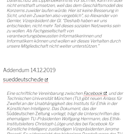
Datenschutz als Lippenbekenntnis vor sich her, kann ihn aber
nicht ernsthaft umsetzen, weil das dem Geschäftsmodell des
Konzerns zuwider laufen würde. Hier ist keine Besserung in
Sicht, und ein Zuwarten also vergeblich”, so Alexander von
Gernler, Vizepräsident der GI. “Deshalb haben wir uns
entschieden, nicht mehr Teil dieses sozialen Netzwerks sein
zu wollen. Als Fachgesellschaft von
verantwortungsbewussten Informatikerinnen und
Informatikern können und wollen wir dieses Verhalten durch
unsere Mitgliedschaft nicht weiter unterstützen.”
Addendum 14.12.2019
sueddeutsche.de
Eine schriftliche Vereinbarung zwischen
Facebook
und der
Technischen Universität München (TU) gibt neuen Anlass für
Zweifel an der Unabhängigkeit des Instituts für Ethik in der
Künstlichen Intelligenz. Das Dokument, das der
Süddeutschen Zeitung
vorliegt, trägt die Unterschriften des
ehemaligen TU-Präsidenten Wolfgang Herrmann, des Ethik-
Institutsleiters Christoph Lütge und des bei Facebook für
Künstliche Intelligenz zuständigen Vizepräsidenten Jerome
Pesenti. Es widerspricht den bisherigen Darstellungen der TU