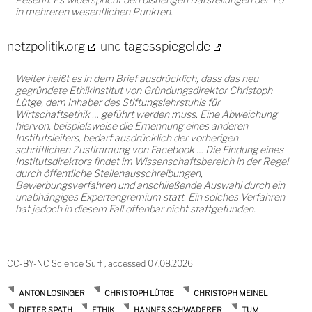
in mehreren wesentlichen Punkten.
netzpolitik.org
und
tagesspiegel.de
Weiter heißt es in dem Brief ausdrücklich, dass das neu
gegründete Ethikinstitut von Gründungsdirektor Christoph
Lütge, dem Inhaber des Stiftungslehrstuhls für
Wirtschaftsethik … geführt werden muss. Eine Abweichung
hiervon, beispielsweise die Ernennung eines anderen
Institutsleiters, bedarf ausdrücklich der vorherigen
schriftlichen Zustimmung von Facebook … Die Findung eines
Institutsdirektors findet im Wissenschaftsbereich in der Regel
durch öffentliche Stellenausschreibungen,
Bewerbungsverfahren und anschließende Auswahl durch ein
unabhängiges Expertengremium statt. Ein solches Verfahren
hat jedoch in diesem Fall offenbar nicht stattgefunden.
CC-BY-NC Science Surf , accessed 07.08.2026
ANTON LOSINGER
CHRISTOPH LÜTGE
CHRISTOPH MEINEL
DIETER SPATH
ETHIK
HANNES SCHWADERER
TUM