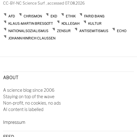
CC-BY-NC Science Surf , accessed 07.08.2026
AFD
CHRISMON
EKD
ETHIK
FARID BANG
KLAUS-MARTIN BRESGOTT
KOLLEGAH
KULTUR
NATIONALSOZIALISMUS
ZENSUR
ANTISEMITISMUS
ECHO
JOHANN HINRICH CLAUSSEN
ABOUT
A science blog since 2006
Staying on top of the wave
Non-profit, no cookies, no ads
AI content is labelled
Impressum
FEED