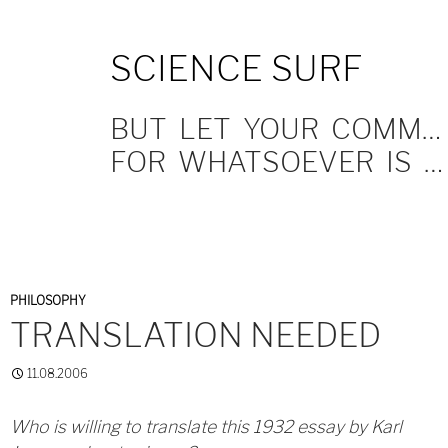
SKIP
SCIENCE SURF
TO
CONTENT
BUT LET YOUR COMMUNICATION BE YEA, YEA; NAY, NAY.
FOR WHATSOEVER IS MORE THAN THESE COMETH OF EVIL.
PHILOSOPHY
TRANSLATION NEEDED
11.08.2006
Who is willing to translate this 1932 essay by Karl