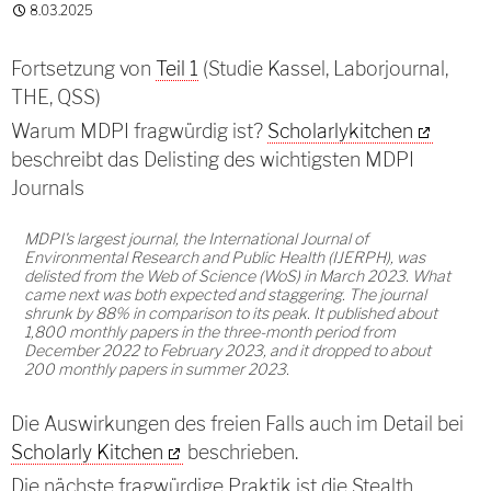
8.03.2025
Fortsetzung von
Teil 1
(Studie Kassel, Laborjournal,
THE, QSS)
Warum MDPI fragwürdig ist?
Scholarlykitchen
beschreibt das Delisting des wichtigsten MDPI
Journals
MDPI's largest journal, the International Journal of
Environmental Research and Public Health (IJERPH), was
delisted from the Web of Science (WoS) in March 2023. What
came next was both expected and staggering. The journal
shrunk by 88% in comparison to its peak. It published about
1,800 monthly papers in the three-month period from
December 2022 to February 2023, and it dropped to about
200 monthly papers in summer 2023.
Die Auswirkungen des freien Falls auch im Detail bei
Scholarly Kitchen
beschrieben.
Die nächste fragwürdige Praktik ist die Stealth