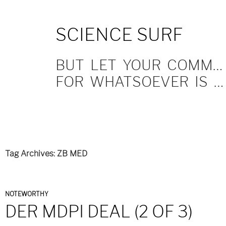
SKIP
SCIENCE SURF
TO
CONTENT
BUT LET YOUR COMMUNICATION BE YEA, YEA; NAY, NAY.
FOR WHATSOEVER IS MORE THAN THESE COMETH OF EVIL.
Tag Archives: ZB MED
NOTEWORTHY
DER MDPI DEAL (2 OF 3)