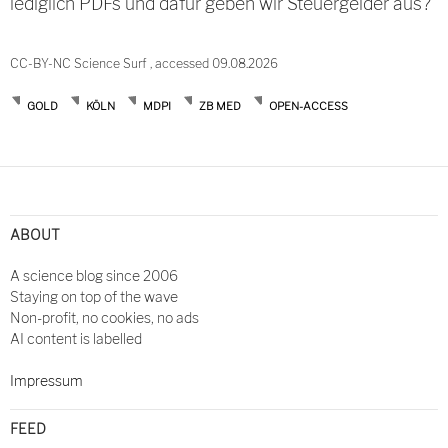
lediglich PDFs und dafür geben wir Steuergelder aus?
CC-BY-NC Science Surf , accessed 09.08.2026
GOLD
KÖLN
MDPI
ZB MED
OPEN-ACCESS
ABOUT
A science blog since 2006
Staying on top of the wave
Non-profit, no cookies, no ads
AI content is labelled
Impressum
FEED