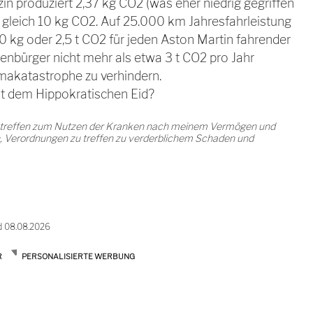
nzin produziert 2,37 kg CO2 (was eher niedrig gegriffen
 km gleich 10 kg CO2. Auf 25.000 km Jahresfahrleistung
0 kg oder 2,5 t CO2 für jeden Aston Martin fahrender
rdenbürger nicht mehr als etwa 3 t CO2 pro Jahr
imakatastrophe zu verhindern.
t dem Hippokratischen Eid?
 treffen zum Nutzen der Kranken nach meinem Vermögen und
en, Verordnungen zu treffen zu verderblichem Schaden und
d 08.08.2026
R
PERSONALISIERTE WERBUNG