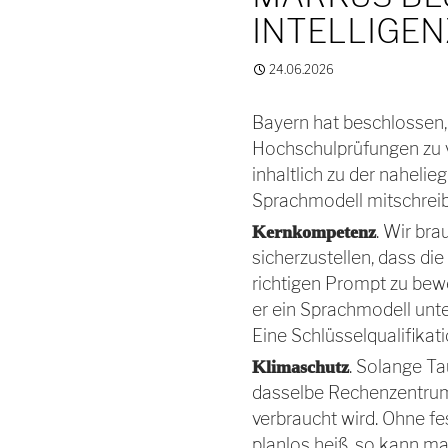
INTELLIGEN
24.06.2026
Bayern hat beschlossen
Hochschulprüfungen zu ve
inhaltlich zu der naheli
Sprachmodell mitschreib
. Wir br
Kernkompetenz
sicherzustellen, dass die
richtigen Prompt zu bew
er ein Sprachmodell unte
Eine Schlüsselqualifikatio
. Solange Ta
Klimaschutz
dasselbe Rechenzentrum 
verbraucht wird. Ohne fes
planlos heiß, so kann m