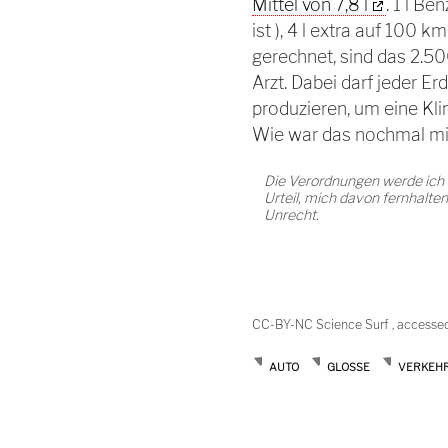
Mittel von 7,8 l
. 1 l Be
ist ), 4 l extra auf 100
gerechnet, sind das 2.50
Arzt. Dabei darf jeder E
produzieren, um eine Kl
Wie war das nochmal mi
Die Verordnungen werde ich
Urteil, mich davon fernhalt
Unrecht.
CC-BY-NC Science Surf , accesse
AUTO
GLOSSE
VERKEH