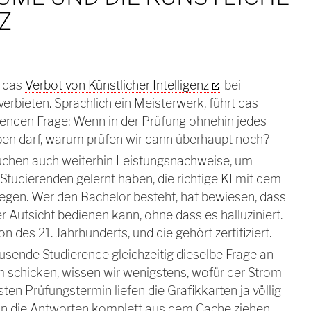
Z
, das
Verbot von Künstlicher Intelligenz
bei
rbieten. Sprachlich ein Meisterwerk, führt das
egenden Frage: Wenn in der Prüfung ohnehin jedes
en darf, warum prüfen wir dann überhaupt noch?
auchen auch weiterhin Leistungsnachweise, um
 Studierenden gelernt haben, die richtige KI mit dem
egen. Wer den Bachelor besteht, hat bewiesen, dass
r Aufsicht bedienen kann, ohne dass es halluziniert.
n des 21. Jahrhunderts, und die gehört zertifiziert.
usende Studierende gleichzeitig dieselbe Frage an
schicken, wissen wir wenigstens, wofür der Strom
ten Prüfungstermin liefen die Grafikkarten ja völlig
an die Antworten komplett aus dem Cache ziehen.