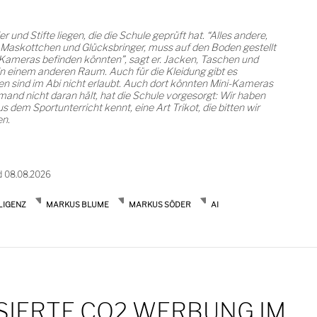
 und Stifte liegen, die die Schule geprüft hat. “Alles andere,
ls Maskottchen und Glücksbringer, muss auf den Boden gestellt
e Kameras befinden könnten”, sagt er. Jacken, Taschen und
in einem anderen Raum. Auch für die Kleidung gibt es
 sind im Abi nicht erlaubt. Auch dort könnten Mini-Kameras
emand nicht daran hält, hat die Schule vorgesorgt: Wir haben
 dem Sportunterricht kennt, eine Art Trikot, die bitten wir
en.
d 08.08.2026
LIGENZ
MARKUS BLUME
MARKUS SÖDER
AI
SIERTE CO2 WERBUNG IM