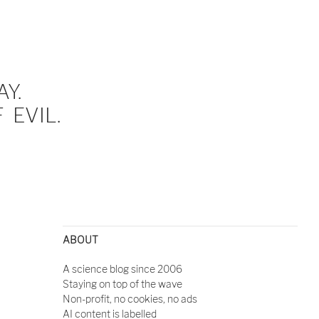
Y.
EVIL.
ABOUT
A science blog since 2006
Staying on top of the wave
Non-profit, no cookies, no ads
AI content is labelled