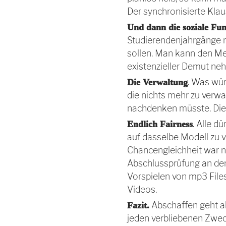
Der synchronisierte Klau
Und dann die soziale Fu
Studierendenjahrgänge n
sollen. Man kann den Men
existenzieller Demut neh
. Was wür
Die Verwaltung
die nichts mehr zu verwal
nachdenken müsste. Dies
. Alle d
Endlich Fairness
auf dasselbe Modell zu v
Chancengleichheit war noc
Abschlussprüfung an den
Vorspielen von mp3 File
Videos.
Abschaffen geht al
Fazit.
jeden verbliebenen Zwe