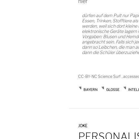
hier
dürfen auf dem Pult nur Papier
Essen, Trinken, Stofftiere a
werden, weil sich dort klein
elektronische Geräte lagern 
Vorgaben: Blusen und Hemden
angebracht sein. Falls sich j
dann so Leibchen, die man aus
dann die Schüler überzuzieh
CC-BY-NC Science Surf , accesse
BAYERN
GLOSSE
INTEL
JOKE
PERSONALI