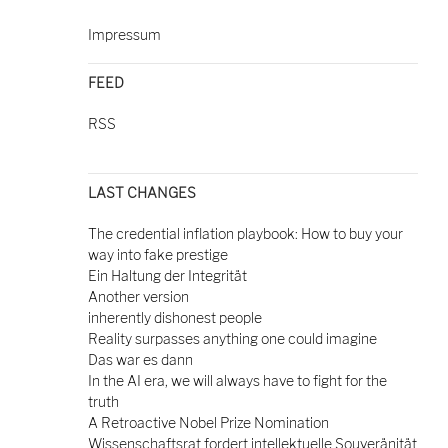
Impressum
FEED
RSS
LAST CHANGES
The credential inflation playbook: How to buy your
way into fake prestige
Ein Haltung der Integrität
Another version
inherently dishonest people
Reality surpasses anything one could imagine
Das war es dann
In the AI era, we will always have to fight for the
truth
A Retroactive Nobel Prize Nomination
Wissenschaftsrat fordert intellektuelle Souveränität