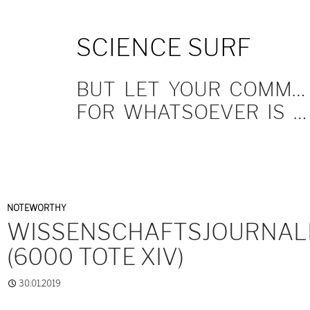
SKIP
SCIENCE SURF
TO
CONTENT
BUT LET YOUR COMMUNICATION BE YEA, YEA; NAY, NAY.
FOR WHATSOEVER IS MORE THAN THESE COMETH OF EVIL.
NOTEWORTHY
WISSENSCHAFTSJOURNAL
(6000 TOTE XIV)
30.01.2019