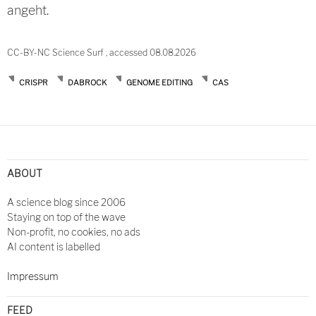
angeht.
CC-BY-NC Science Surf , accessed 08.08.2026
CRISPR
DABROCK
GENOME EDITING
CAS
Post
navigation
ABOUT
A science blog since 2006
Staying on top of the wave
Non-profit, no cookies, no ads
AI content is labelled
Impressum
FEED