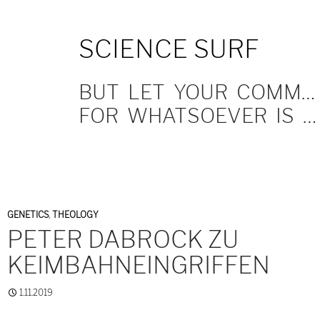
SKIP
SCIENCE SURF
TO
CONTENT
BUT LET YOUR COMMUNICATION BE YEA, YEA; NAY, NAY.
FOR WHATSOEVER IS MORE THAN THESE COMETH OF EVIL.
GENETICS
,
THEOLOGY
PETER DABROCK ZU
KEIMBAHNEINGRIFFEN
1.11.2019