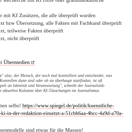
er Recherche mit KI Hilfe oder grammatikalische
er mit KI Zusätzen, die alle überprüft wurden
ext bzw Übersetzung, alle Fakten mit Fachkund überprüft
xt, teilweise Fakten überprüft
xt, nicht überprüft
ei Übermedien
" also, der Mensch, der noch mal kontrolliert und entscheidet, was
Kontrollen dann sind oder ob sie überhaupt stattfinden, ist oft
pelt an Identität und Verantwortung", schreibt der Journalistik-
ner aktuellen Kolumne über KI-Täuschungen im Journalismus.
ben selbs!
https://www.spiegel.de/politik/kuenstliche-
l-ki-in-der-redaktion-einsetzt-a-51cbb6aa-4bcc-4a9d-a70a-
senmodelle sind etwas für die Massen!