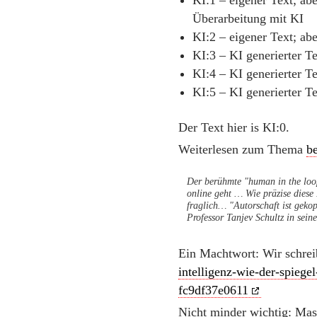
KI:1 – eigener Text; ab
Überarbeitung mit KI
KI:2 – eigener Text; ab
KI:3 – KI generierter T
KI:4 – KI generierter Te
KI:5 – KI generierter Te
Der Text hier is KI:0.
Weiterlesen zum Thema
b
Der berühmte "human in the loop
online geht … Wie präzise diese 
fraglich… "Autorschaft ist gekop
Professor Tanjev Schultz in sei
Ein Machtwort: Wir schrei
intelligenz-wie-der-spiege
fc9df37e0611
Nicht minder wichtig: Mas