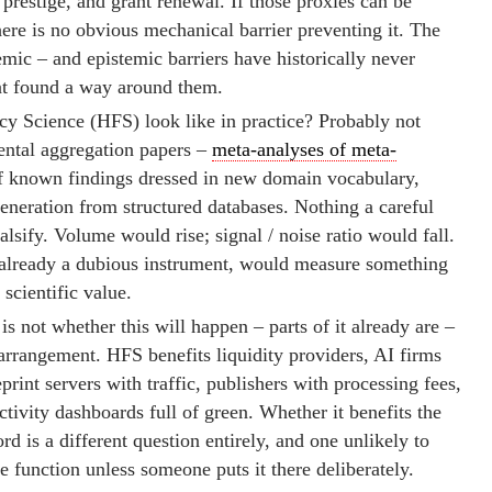
 prestige, and grant renewal. If those proxies can be
there is no obvious mechanical barrier preventing it. The
istemic – and epistemic barriers have historically never
at found a way around them.
 Science (HFS) look like in practice? Probably not
ental aggregation papers –
meta-analyses of meta-
of known findings dressed in new domain vocabulary,
eneration from structured databases. Nothing a careful
lsify. Volume would rise; signal / noise ratio would fall.
, already a dubious instrument, would measure something
scientific value.
s not whether this will happen – parts of it already are –
arrangement. HFS benefits liquidity providers, AI firms
print servers with traffic, publishers with processing fees,
ctivity dashboards full of green. Whether it benefits the
 is a different question entirely, and one unlikely to
e function unless someone puts it there deliberately.