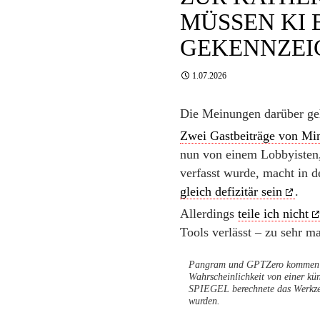
MÜSSEN KI 
GEKENNZEI
1.07.2026
Die Meinungen darüber ge
Zwei Gastbeiträge von Min
nun von einem Lobbyisten,
verfasst wurde, macht in 
gleich defizitär sein
.
Allerdings
teile ich nicht
Tools verlässt – zu sehr ma
Pangram und GPTZero kommen üb
Wahrscheinlichkeit von einer kü
SPIEGEL berechnete das Werkzeu
wurden.