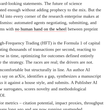
ard-looking statements. The future of science
ted enough without adding prophecy to the mix. But the
 AI into every corner of the research enterprise makes at
 dismiss: automated agents negotiating, submitting, and
aims with
no human hand on the wheel
between preprint
igh-Frequency Trading (HFT) is the Formula 1 of capital
ting thousands of transactions per second, reacting to
se in time, optimizing for outcomes defined entirely
he strategy. The races are real; the drivers are not.
uncomfortable but structurally in line. An author AI
's say on arXiv, identifies a gap, synthesizes a manuscript
ks it against a house style, and submits. A Publisher AI
iew surrogates, scores novelty and methodological
DOI.
or metrics – citation potential, impact proxies, throughput
mans long ago and are now running unattended.