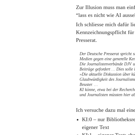
Zur Illusion muss man einf
“lass es nicht wie AI auss
Ich schliesse mich dafür l
Kennzeichnungspflicht für
Presserat.
Der Deutsche Presserat spricht si
Medien gegen eine generelle Ke
Die Journalistenverbände DJV un
Beiträge gefordert … Dies solle
»Die aktuelle Diskussion über kün
Glaubwürdigkeit des Journalismu
Beuster. …
KI könne, etwa bei der Recherche
und Journalisten müssten hier a
Ich versuche dazu mal eine
KI:0 – nur Bibliotheksr
eigener Text