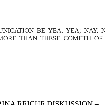
ICATION BE YEA, YEA; NAY, N
MORE THAN THESE COMETH OF 
INA REICHE DISKUSSION –