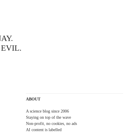
AY.
EVIL.
ABOUT
A science blog since 2006
Staying on top of the wave
Non-profit, no cookies, no ads
AI content is labelled