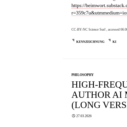
https://beimwort.substack.
r=359c7u&utmmedium=ios&
CC-BY-NC Science Surf , accessed 06.0
KENNZEICHNUNG
KI
PHILOSOPHY
HIGH-FREQ
AUTHOR AI 
(LONG VERS
27.03.2026