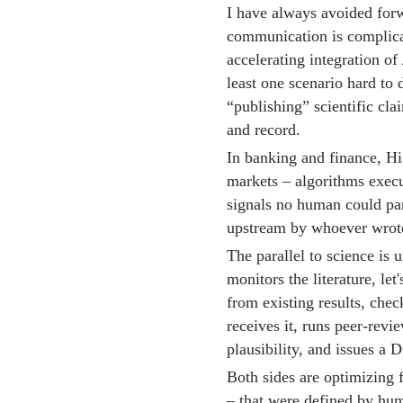
I have always avoided forw
communication is complica
accelerating integration of
least one scenario hard to
“publishing” scientific cl
and record.
In banking and finance, H
markets – algorithms execu
signals no human could par
upstream by whoever wrote t
The parallel to science is 
monitors the literature, let
from existing results, chec
receives it, runs peer-rev
plausibility, and issues a 
Both sides are optimizing f
– that were defined by hu