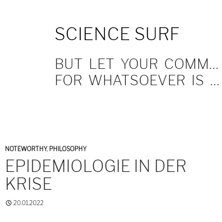
SKIP
SCIENCE SURF
TO
CONTENT
BUT LET YOUR COMMUNICATION BE YEA, YEA; NAY, NAY.
FOR WHATSOEVER IS MORE THAN THESE COMETH OF EVIL.
NOTEWORTHY
,
PHILOSOPHY
EPIDEMIOLOGIE IN DER
KRISE
20.01.2022