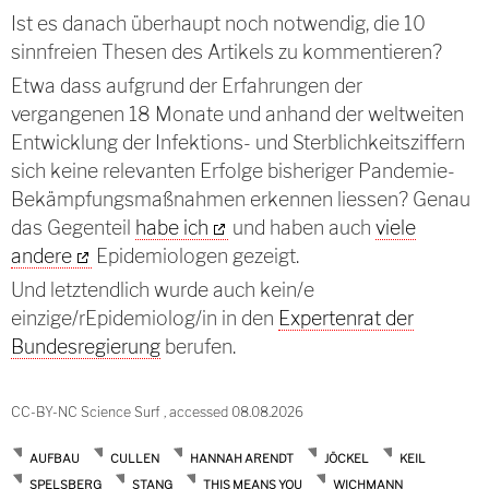
Ist es danach überhaupt noch notwendig, die 10
sinnfreien Thesen des Artikels zu kommentieren?
Etwa dass aufgrund der Erfahrungen der
vergangenen 18 Monate und anhand der weltweiten
Entwicklung der Infektions- und Sterblichkeitsziffern
sich keine relevanten Erfolge bisheriger Pandemie-
Bekämpfungsmaßnahmen erkennen liessen? Genau
das Gegenteil
habe ich
und haben auch
viele
andere
Epidemiologen gezeigt.
Und letztendlich wurde auch kein/e
einzige/rEpidemiolog/in in den
Expertenrat der
Bundesregierung
berufen.
CC-BY-NC Science Surf , accessed 08.08.2026
AUFBAU
CULLEN
HANNAH ARENDT
JÖCKEL
KEIL
SPELSBERG
STANG
THIS MEANS YOU
WICHMANN