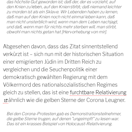
das höchste Gut geworden ist; daß der, der es vorzieht, auf
den Knien zu
leben
, auf den Knien
stirbt
; daß niemand leichter
zu morden ist als ein Sklave. Wir Lebenden haben zu lernen,
daß man auf den Knien noch nicht einmal leben kann, daß
man nicht unsterblich wird, wenn man dem Leben nachjagt,
und daß, wenn man für nichts mehr sterben will, man stirbt,
obwohl man nichts getan hat [Hervorhebung von mir].
Abgesehen davon, dass das Zitat sinnentstellend
verkürzt ist – sich nun mit der historischen Situation
einer emigrierten Jüdin im Dritten Reich zu
vergleichen und die Seuchenpolitik einer
demokratisch gewählten Regierung mit dem
Völkermord des nationalsozialistischen Regimes
gleich zu stellen, das ist eine
furchtbare Relativierung
ähnlich wie die gelben Sterne der Corona Leugner.
Bei den Corona-Protesten gab es Demonstrationsteilnehmer,
die gelbe Sterne trugen, auf denen "ungeimpft" zu lesen war.
Das ist ein krasses Beispiel von Holocaust-Relativierung.