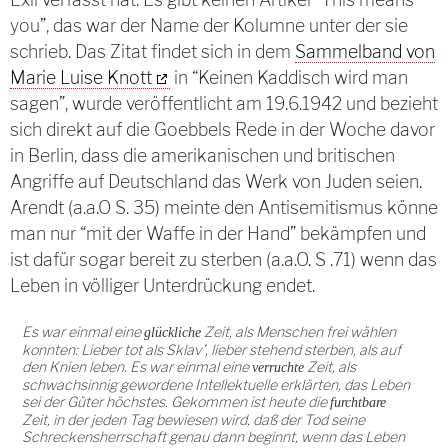
you”, das war der Name der Kolumne unter der sie
schrieb. Das Zitat findet sich in dem
Sammelband von
Marie Luise Knott
in “Keinen Kaddisch wird man
sagen”, wurde veröffentlicht am 19.6.1942 und bezieht
sich direkt auf die Goebbels Rede in der Woche davor
in Berlin, dass die amerikanischen und britischen
Angriffe auf Deutschland das Werk von Juden seien.
Arendt (a.a.O S. 35) meinte den Antisemitismus könne
man nur “mit der Waffe in der Hand” bekämpfen und
ist dafür sogar bereit zu sterben (a.a.O. S .71) wenn das
Leben in völliger Unterdrückung endet.
Es war einmal eine
Zeit, als Menschen frei wählen
glückliche
konnten: Lieber tot als Sklav’, lieber stehend sterben, als auf
den Knien leben. Es war einmal eine
Zeit, als
verruchte
schwachsinnig gewordene Intellektuelle erklärten, das Leben
sei der Güter höchstes. Gekommen ist heute die
furchtbare
Zeit, in der jeden Tag bewiesen wird, daß der Tod seine
Schreckensherrschaft genau dann beginnt, wenn das Leben