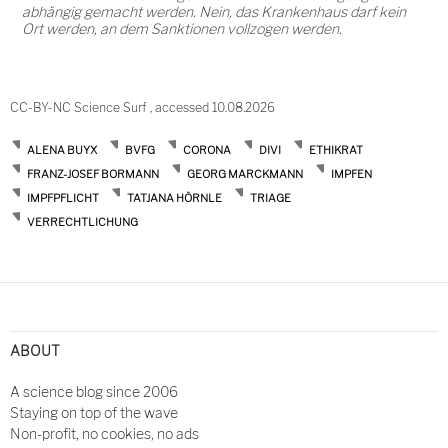
abhängig gemacht werden. Nein, das Krankenhaus darf kein
Ort werden, an dem Sanktionen vollzogen werden.
CC-BY-NC Science Surf , accessed 10.08.2026
ALENA BUYX
BVFG
CORONA
DIVI
ETHIKRAT
FRANZ-JOSEF BORMANN
GEORG MARCKMANN
IMPFEN
IMPFPFLICHT
TATJANA HÖRNLE
TRIAGE
VERRECHTLICHUNG
Post
navigation
ABOUT
A science blog since 2006
Staying on top of the wave
Non-profit, no cookies, no ads