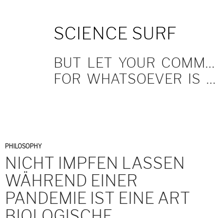
SKIP
SCIENCE SURF
TO
CONTENT
BUT LET YOUR COMMUNICATION BE YEA, YEA; NAY, NAY.
FOR WHATSOEVER IS MORE THAN THESE COMETH OF EVIL.
PHILOSOPHY
NICHT IMPFEN LASSEN
WÄHREND EINER
PANDEMIE IST EINE ART
BIOLOGISCHE