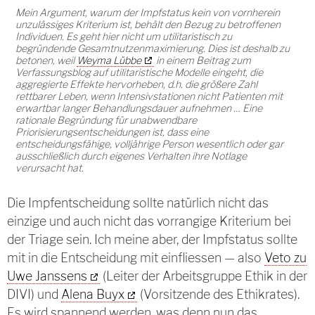
Mein Argument, warum der Impfstatus kein von vornherein
unzulässiges Kriterium ist, behält den Bezug zu betroffenen
Individuen. Es geht hier nicht um utilitaristisch zu
begründende Gesamtnutzenmaximierung. Dies ist deshalb zu
betonen, weil
Weyma Lübbe
in einem Beitrag zum
Verfassungsblog auf utilitaristische Modelle eingeht, die
aggregierte Effekte hervorheben, d.h. die größere Zahl
rettbarer Leben, wenn Intensivstationen nicht Patienten mit
erwartbar langer Behandlungsdauer aufnehmen … Eine
rationale Begründung für unabwendbare
Priorisierungsentscheidungen ist, dass eine
entscheidungsfähige, volljährige Person wesentlich oder gar
ausschließlich durch eigenes Verhalten ihre Notlage
verursacht hat.
Die Impfentscheidung sollte natürlich nicht das
einzige und auch nicht das vorrangige Kriterium bei
der Triage sein. Ich meine aber, der Impfstatus sollte
mit in die Entscheidung mit einfliessen — also
Veto zu
Uwe Janssens
(Leiter der Arbeitsgruppe Ethik in der
DIVI) und
Alena Buyx
(Vorsitzende des Ethikrates).
Es wird spannend werden, was denn nun das