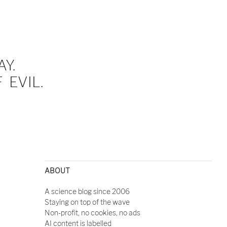
Y.
EVIL.
ABOUT
A science blog since 2006
Staying on top of the wave
Non-profit, no cookies, no ads
AI content is labelled