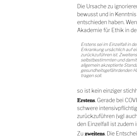
Die Ursache zu ignoriere
bewusst und in Kenntni
entschieden haben. We
Akademie für Ethik in de
Erstens sei im Einzelfall in 
Erkrankung ursächlich auf e
zurückzuführen ist. Zweitens 
selbstbestimmten und damit 
allgemein akzeptierte Standa
gesundheitsgefährdenden H
tragen soll.
so ist kein einziger stic
. Gerade bei COVI
Erstens
schwere intensivpflichti
zurückzuführen (vgl auc
den Einzelfall ist zude
Zu
. Die Entsche
zweitens