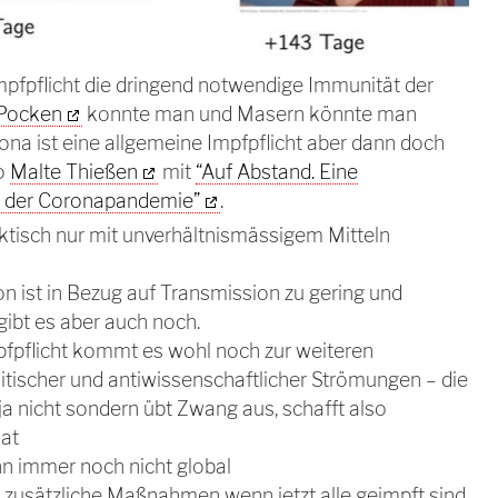
mpfpflicht die dringend notwendige Immunität der
Pocken
konnte man und Masern könnte man
ona ist eine allgemeine Impfpflicht aber dann doch
so
Malte Thießen
mit
“Auf Abstand. Eine
e der Coronapandemie”
.
aktisch nur mit unverhältnismässigem Mitteln
n ist in Bezug auf Transmission zu gering und
gibt es aber auch noch.
pfpflicht kommt es wohl noch zur weiteren
itischer und antiwissenschaftlicher Strömungen – die
ja nicht sondern übt Zwang aus, schafft also
aat
ann immer noch nicht global
 zusätzliche Maßnahmen wenn jetzt alle geimpft sind