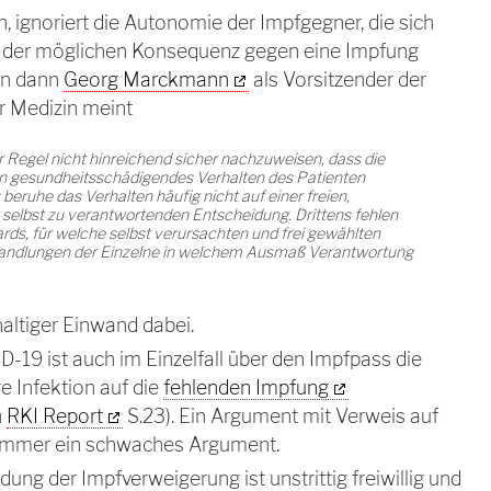
n, ignoriert die Autonomie der Impfgegner, die sich
s der möglichen Konsequenz gegen eine Impfung
nn dann
Georg Marckmann
als Vorsitzender der
r Medizin meint
der Regel nicht hinreichend sicher nachzuweisen, dass die
in gesundheitsschädigendes Verhalten des Patienten
beruhe das Verhalten häufig nicht auf einer freien,
selbst zu verantwortenden Entscheidung. Drittens fehlen
rds, für welche selbst verursachten und frei gewählten
andlungen der Einzelne in welchem Ausmaß Verantwortung
hhaltiger Einwand dabei.
D-19 ist auch im Einzelfall über den Impfpass die
ge Infektion auf die
fehlenden Impfung
h
RKI Report
S.23). Ein Argument mit Verweis auf
m immer ein schwaches Argument.
idung der Impfverweigerung ist unstrittig freiwillig und