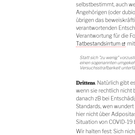
selbstbestimmt, auch we
Angehörigen (oder dubios
übrigen das beweiskräft
verantwortenden Entsche
Verantwortung für die F
Tatbestandsirrtum
mit
Statt sich "zu wenig" vorzustel
einen sogenannten umgekehrt
Versuchsstrafbarkeit unterfäl
. Natürlich gibt
Drittens
wenn sie rechtlich nich
danach zB bei Entschädi
Standards, wen wundert 
hier nicht über Adiposit
Situation von COVID-19 
Wir halten fest: Sich nic