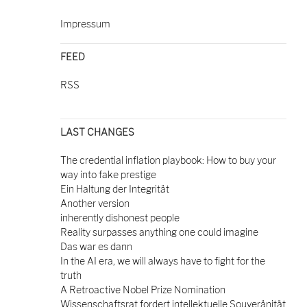
Impressum
FEED
RSS
LAST CHANGES
The credential inflation playbook: How to buy your
way into fake prestige
Ein Haltung der Integrität
Another version
inherently dishonest people
Reality surpasses anything one could imagine
Das war es dann
In the AI era, we will always have to fight for the
truth
A Retroactive Nobel Prize Nomination
Wissenschaftsrat fordert intellektuelle Souveränität