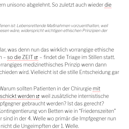
rn unisono abgelehnt. So zuletzt auch wieder
die
ffenen ist: Lebensrettende Maßnahmen vorzuenthalten, weil
sen wäre, widerspricht wichtigen ethischen Prinzipien der
klar, was denn nun das wirklich vorrangige ethische
em –
so die ZEIT
– findet die Triage im Stillen statt.
 vorrangiges medizinethisches Prinzip wenn dann
schieden wird. Vielleicht ist die stille Entscheidung gar
 Warum sollten Patienten in der Chirurgie
mit
schickt werden
weil zusätzliche internistische
pfgegner gebraucht werden? Ist das gerecht?
ontingentierung von Betten wie in “Friedenszeiten”
 sind in der 4. Welle wo primär die Impfgegner nun
icht die Ungeimpften der 1. Welle.