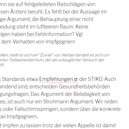
nn sie auf fehlgeleiteten Ratschlägen von
en Ärzten) beruht. Es fehlt bei der Aussage im
ige Argument, die Behauptung einer nicht
idung steht im luftleeren Raum. Keine
olgen haben bei Fehlinformation? Vgl
 dem Verhalten von Impfgegnern
len, stellt er sich ein "Zuviel" vor. Hierbei handelt es sich um
en Tatbestandsirrtum, der als untauglicher Versuch der
lt.
 es Standards etwa
Empfehlungen
der STIKO. Auch
t bindend sind, entscheiden Gesundheitsbehörden
gungsfragen. Das Argument der Beliebigkeit von
es, ist auch nur ein Strohmann Argument. Wir reden
as oder Fallschirmspringen, sondern über die konkrete
bei Impfgegnern..
ht impfen zu lassen trotz der vielen Appelle ist damit