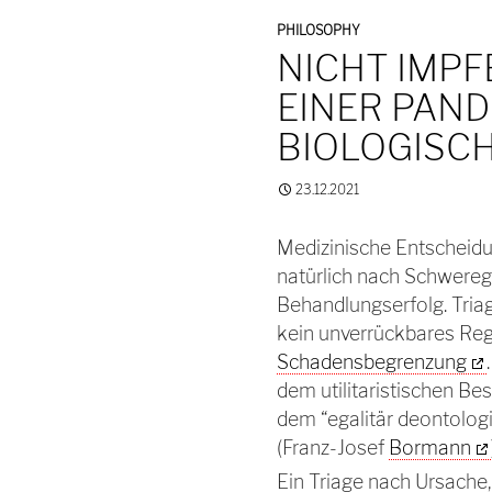
PHILOSOPHY
NICHT IMP
EINER PAND
BIOLOGISC
23.12.2021
Medizinische Entscheidu
natürlich nach Schwere
Behandlungserfolg. Triag
kein unverrückbares Re
Schadensbegrenzung
dem utilitaristischen B
dem “egalitär deontologi
(Franz-Josef
Bormann
Ein Triage nach Ursache,